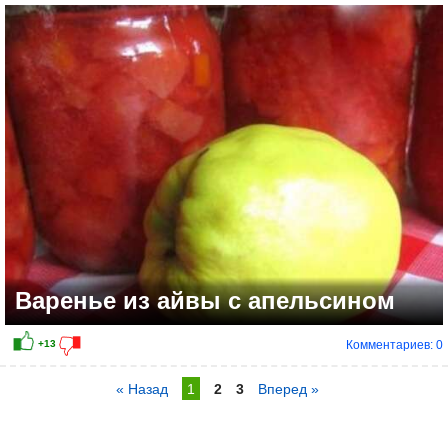
Варенье из айвы с апельсином
Комментариев: 0
« Назад
1
2
3
Вперед »
+13