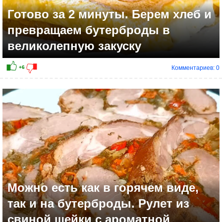
Готово за 2 минуты. Берем хлеб и
превращаем бутерброды в
великолепную закуску
Комментариев: 0
+4
Можно есть как в горячем виде,
так и на бутерброды. Рулет из
свиной шейки с ароматной