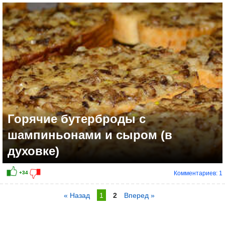
Горячие бутерброды с
шампиньонами и сыром (в
духовке)
Комментариев: 1
« Назад
1
2
Вперед »
+17