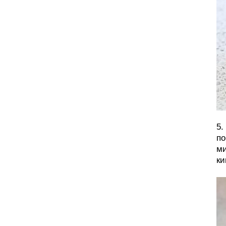
5.
по
ми
ки