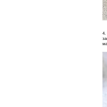
4.
за
ма