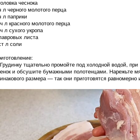
головка чеснока
ч л черного молотого перца
ч л паприки
ч л красного молотого перца
ч л сухого укропа
лавровых листа
ст л соли
иготовление:
 Грудинку тщательно промойте под холодной водой, пр
енок и обсушите бумажными полотенцами. Нарежьте м
инакового размера — так они приготовятся равномерно 