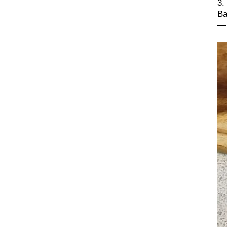
3.
Ва
— 