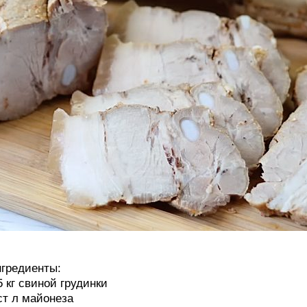
гредиенты:
5 кг свиной грудинки
ст л майонеза