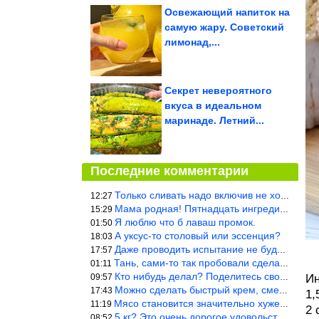
Освежающий напиток на
самую жару. Советский
лимонад,...
Секрет невероятного
вкуса в идеальном
маринаде. Летний...
Последние комментарии
Только сливать надо включив не холодную, а ГОРЯЧУЮ воду. Трубы в
12:27
Мама родная! Пятнадцать ингредиентов на пирожок!!!
15:29
Я люблю что б лаваш промок.
01:50
А уксус-то столовый или эссенция?
18:03
Даже проводить испытание не буду — в воду и потом быстро в раска
17:57
Тань, сами-то так пробовали сделать? Ерунда же получится. Нет, с
01:11
Кто нибудь делал? Поделитесь своими результатами!!!
09:57
Ин
Можно сделать быстрый крем, смешав 2 банки вареной сгущенки со с
17:43
1,
Мясо становится значительно хуже, когда долго лежит в морозилке
11:19
2 
5 кг? Это очень дорогое удовольствие, исходя из цен на эту ягоду
08:52