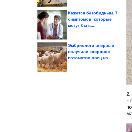
Кажется безобидным. 7
симптомов, которые
могут быть...
быту на каждый день
Необычные советы по
Эмбриологи впервые
получили здоровое
потомство овец из...
зодиака
неудачников по знаку
5 хронических
2.
Че
по
ма