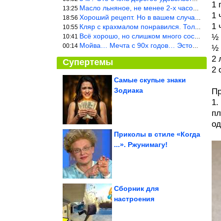
1 
Масло льняное, не менее 2-х часов. Писать надо по делу и подробн
13:25
1 
Хороший рецепт. Но в вашем случае шницель получится парено-варен
18:56
1 
Кляр с крахмалом понравился. Только я бы в воду добавил бы молок
10:55
Всё хорошо, но слишком много составляющих.
½ 
10:41
Мойва… Мечта с 90х годов… Эстония
00:14
½ 
2 
Супертемы
2 
Самые скупые знаки
Зодиака
Пр
Нейт Люббе:
фотография и
1.
путешествия как стиль
жизни
пл
од
Приколы в стиле «Когда
...». Ржунимагу!
Топ-3 самых плохих
подруг по знаку зодиака
Сборник для
настроения
Как можно использовать клеевые стержни