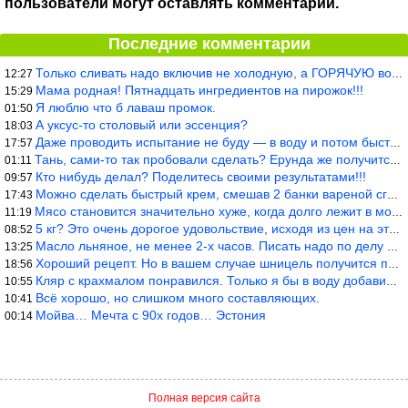
пользователи могут оставлять комментарии.
Последние комментарии
Только сливать надо включив не холодную, а ГОРЯЧУЮ воду. Трубы в
12:27
Мама родная! Пятнадцать ингредиентов на пирожок!!!
15:29
Я люблю что б лаваш промок.
01:50
А уксус-то столовый или эссенция?
18:03
Даже проводить испытание не буду — в воду и потом быстро в раска
17:57
Тань, сами-то так пробовали сделать? Ерунда же получится. Нет, с
01:11
Кто нибудь делал? Поделитесь своими результатами!!!
09:57
Можно сделать быстрый крем, смешав 2 банки вареной сгущенки со с
17:43
Мясо становится значительно хуже, когда долго лежит в морозилке
11:19
5 кг? Это очень дорогое удовольствие, исходя из цен на эту ягоду
08:52
Масло льняное, не менее 2-х часов. Писать надо по делу и подробн
13:25
Хороший рецепт. Но в вашем случае шницель получится парено-варен
18:56
Кляр с крахмалом понравился. Только я бы в воду добавил бы молок
10:55
Всё хорошо, но слишком много составляющих.
10:41
Мойва… Мечта с 90х годов… Эстония
00:14
Полная версия сайта