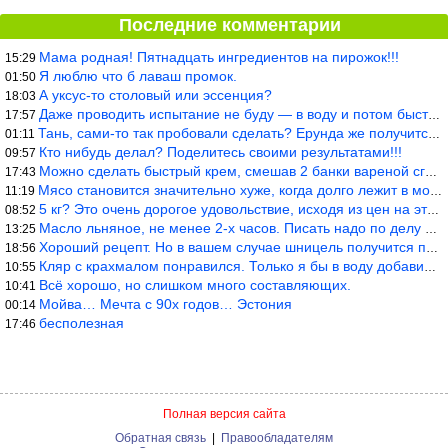
Последние комментарии
Мама родная! Пятнадцать ингредиентов на пирожок!!!
15:29
Я люблю что б лаваш промок.
01:50
А уксус-то столовый или эссенция?
18:03
Даже проводить испытание не буду — в воду и потом быстро в раска
17:57
Тань, сами-то так пробовали сделать? Ерунда же получится. Нет, с
01:11
Кто нибудь делал? Поделитесь своими результатами!!!
09:57
Можно сделать быстрый крем, смешав 2 банки вареной сгущенки со с
17:43
Мясо становится значительно хуже, когда долго лежит в морозилке
11:19
5 кг? Это очень дорогое удовольствие, исходя из цен на эту ягоду
08:52
Масло льняное, не менее 2-х часов. Писать надо по делу и подробн
13:25
Хороший рецепт. Но в вашем случае шницель получится парено-варен
18:56
Кляр с крахмалом понравился. Только я бы в воду добавил бы молок
10:55
Всё хорошо, но слишком много составляющих.
10:41
Мойва… Мечта с 90х годов… Эстония
00:14
бесполезная
17:46
Полная версия сайта
Обратная связь
|
Правообладателям