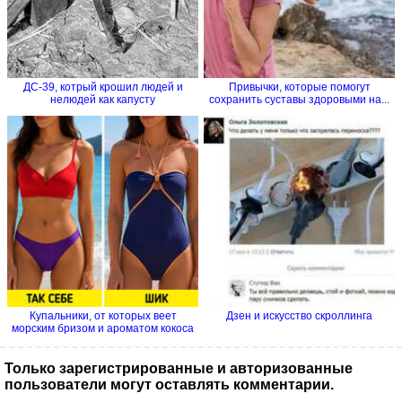
ДС-39, котрый крошил людей и
Привычки, которые помогут
нелюдей как капусту
сохранить суставы здоровыми на...
Купальники, от которых веет
Дзен и искусство скроллинга
морским бризом и ароматом кокоса
Только зарегистрированные и авторизованные
пользователи могут оставлять комментарии.