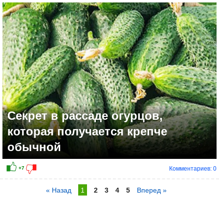
Секрет в рассаде огурцов,
которая получается крепче
обычной
Комментариев: 0
« Назад
1
2
3
4
5
Вперед »
+15