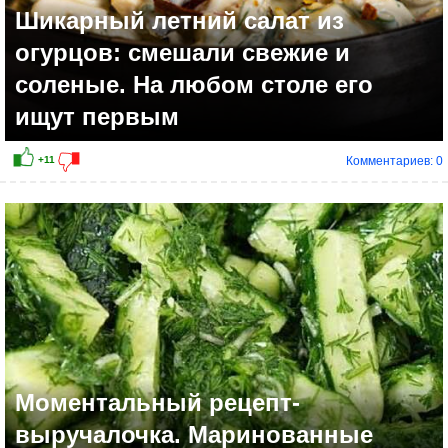
Шикарный летний салат из
огурцов: смешали свежие и
соленые. На любом столе его
ищут первым
Комментариев: 0
+3
Моментальный рецепт-
выручалочка. Маринованные