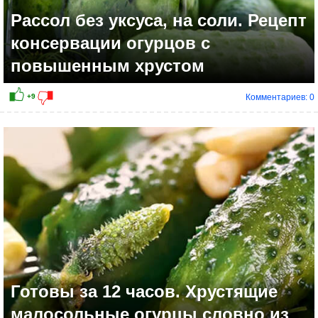
Рассол без уксуса, на соли. Рецепт
консервации огурцов с
повышенным хрустом
Комментариев: 0
+12
Готовы за 12 часов. Хрустящие
малосольные огурцы словно из