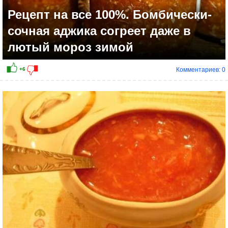
Рецепт на все 100%. Бомбически-
сочная аджика согреет даже в
лютый мороз зимой
Комментариев: 0
+8