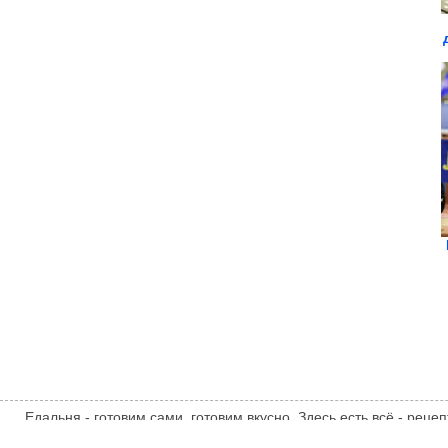
Едальня - готовим сами, готовим вкусно. Здесь есть всё - рецеп
комментарии, десерты, овощи, закуски, гарниры, выпечка, на