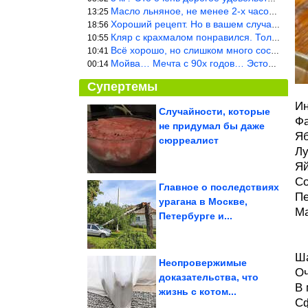
Масло льняное, не менее 2-х часов. Писать надо по делу и подробн
13:25
Хороший рецепт. Но в вашем случае шницель получится парено-варен
18:56
Кляр с крахмалом понравился. Только я бы в воду добавил бы молок
10:55
Всё хорошо, но слишком много составляющих.
10:41
Мойва… Мечта с 90х годов… Эстония
00:14
Супертемы
Ин
Случайности, которые
Фа
не придумал бы даже
Как выглядят актёры
Яб
сериала «Санта-
сюрреалист
Барбара» спустя 42 года
Лу
Яй
Со
Главное о последствиях
Пе
урагана в Москве,
Ма
А ведь всё же в точку!
Петербурге и...
Ша
Неопровержимые
Оч
доказательства, что
В 
жизнь с котом...
Самый обидчивый знак зодиака
Сф