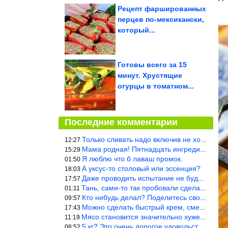
Рецепт фаршированных
перцев по-мексикански,
который...
Готовы всего за 15
минут. Хрустящие
огурцы в томатном...
Последние комментарии
Только сливать надо включив не холодную, а ГОРЯЧУЮ воду. Трубы в
12:27
Мама родная! Пятнадцать ингредиентов на пирожок!!!
15:29
Я люблю что б лаваш промок.
01:50
А уксус-то столовый или эссенция?
18:03
Даже проводить испытание не буду — в воду и потом быстро в раска
17:57
Тань, сами-то так пробовали сделать? Ерунда же получится. Нет, с
01:11
Кто нибудь делал? Поделитесь своими результатами!!!
09:57
Можно сделать быстрый крем, смешав 2 банки вареной сгущенки со с
17:43
Мясо становится значительно хуже, когда долго лежит в морозилке
11:19
5 кг? Это очень дорогое удовольствие, исходя из цен на эту ягоду
08:52