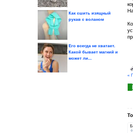
ко
На
Как сшить изящный
рукав с воланом
Ко
«встать на...
готовности Нетаньяху
В Израиле узнали о
ус
пр
Его всегда не хватает.
Какой бывает магний и
может ли...
пластиковой корзины
Переделка сломанной
« 
То
Б