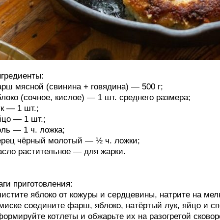
гредиенты:
рш мясной (свинина + говядина) — 500 г;
локо (сочное, кислое) — 1 шт. среднего размера;
к — 1 шт.;
цо — 1 шт.;
ль — 1 ч. ложка;
рец чёрный молотый — ½ ч. ложки;
сло растительное — для жарки.
ги приготовления:
истите яблоко от кожуры и сердцевины, натрите на мелк
миске соедините фарш, яблоко, натёртый лук, яйцо и 
ормируйте котлеты и обжарьте их на разогретой сковор