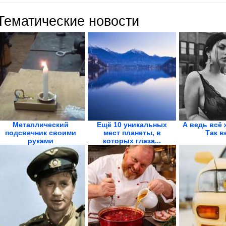
Тематические новости
Металлический
Ещё 10 уникальных
А ведь всё 
подсвечник своими
мест планеты, в
Так в
руками
которых глаза...