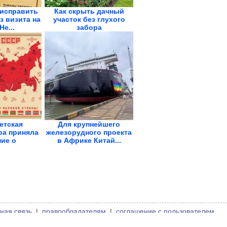
 исправить
Как cкрыть дачный
з визита на
участок без глухого
Не...
забора
етская
Для крупнейшего
ра приняла
железорудного проекта
ие о
в Африке Китай...
ции...
ная связь
|
правообладателям
|
соглашение с пользователем