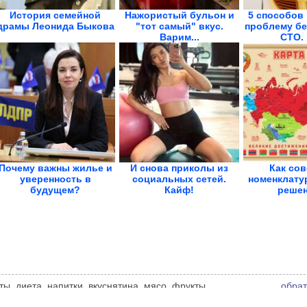
История семейной
Нажористый бульон и
5 способов
драмы Леонида Быкова
"тот самый" вкус.
проблему бе
Варим...
СТО. 
Почему важны жилье и
И снова приколы из
Как сов
уверенность в
социальных сетей.
номенклату
будущем?
Кайф!
решен
Демография...
ликвида
ты, диета, напитки, вкуснятина, мясо, фрукты,
обрат
циональные блюда и всё самое интересное о еде. Мнение