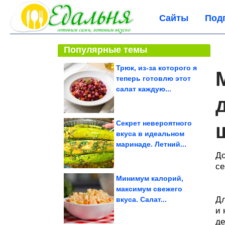
Сайты
Под
Популярные темы
Трюк, из-за которого я
теперь готовлю этот
салат каждую...
Секрет невероятного
вкуса в идеальном
маринаде. Летний...
До
се
Минимум калорий,
максимум свежего
Дл
вкуса. Салат...
и 
де