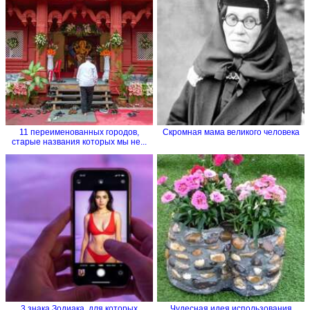
11 переименованных городов,
Скромная мама великого человека
старые названия которых мы не...
3 знака Зодиака, для которых
Чудесная идея использования