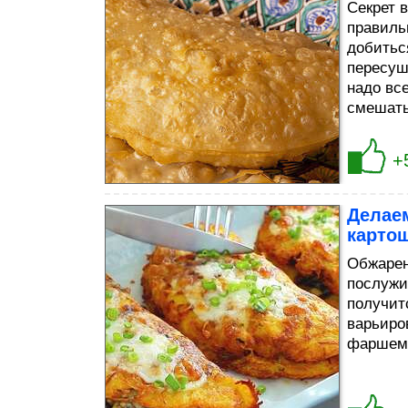
Секрет 
правиль
добитьс
пересуш
надо вс
смешать
+
Делаем
картош
Обжарен
послужи
получит
варьиров
фаршем