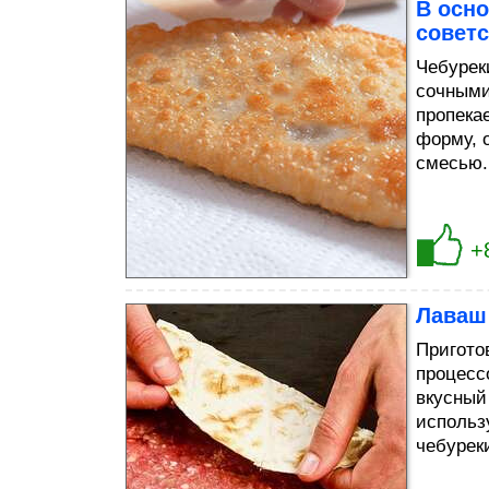
В осно
советс
Чебурек
сочными
пропека
форму, 
смесью.
+
Лаваш
Пригото
процесс
вкусный
использ
чебурек