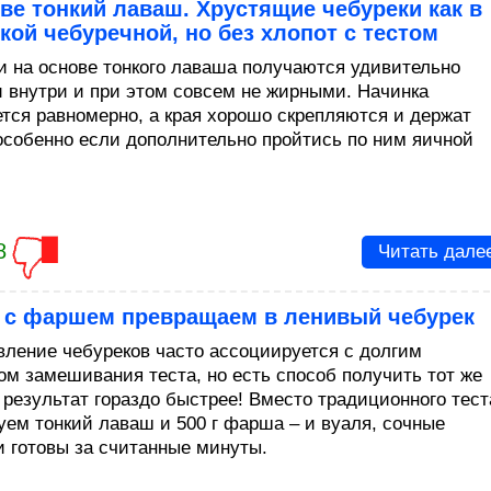
ве тонкий лаваш. Хрустящие чебуреки как в
кой чебуречной, но без хлопот с тестом
и на основе тонкого лаваша получаются удивительно
 внутри и при этом совсем не жирными. Начинка
ется равномерно, а края хорошо скрепляются и держат
особенно если дополнительно пройтись по ним яичной
8
Читать дале
 с фаршем превращаем в ленивый чебурек
вление чебуреков часто ассоциируется с долгим
ом замешивания теста, но есть способ получить тот же
 результат гораздо быстрее! Вместо традиционного тест
уем тонкий лаваш и 500 г фарша – и вуаля, сочные
и готовы за считанные минуты.