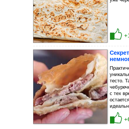
+
Секрет
немног
Практич
уникаль
тесто. 
чебуреч
с тех в
остаетс
идеально
+