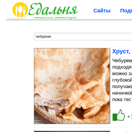
Сайты
Под
Хруст,
Чебуреки
подходя
можно з
глубоко
получаю
начинко
пока тес
+