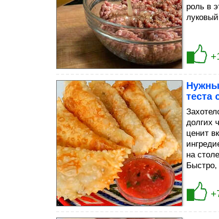
роль в 
луковый
+
Нужны 
теста 
Захотел
долгих ч
ценит вк
ингреди
на стол
Быстро, 
+