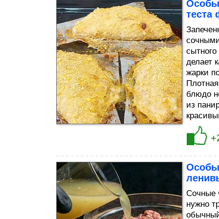
Особые
теста 
Запечен
сочными
сытного
делает 
жарки п
Плотная
блюдо н
из пани
красивы
+
Особы
ленивы
Сочные 
нужно т
обычный