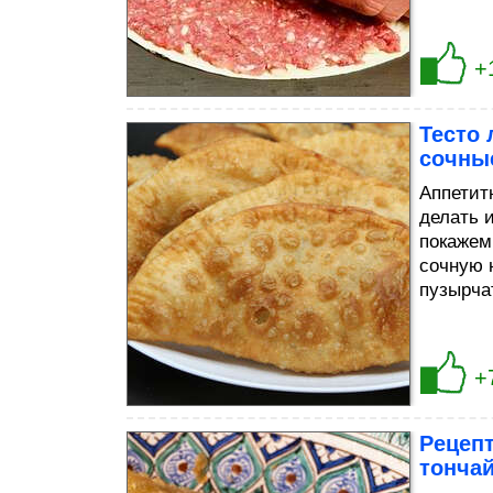
+
Тесто 
сочны
Аппетит
делать 
покажем
сочную 
пузырча
+
Рецепт
тончай