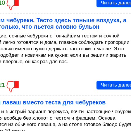
10
Читать дале
м чебуреки. Тесто здесь тоньше воздуха, а
только, что льется словно бульон
ие, сочные чебуреки с тончайшим тестом и сочной
й легко готовятся и дома, главное соблюдать пропорции
колько именно нужно держать заготовки в масле. Этот
подойдет и новичкам на кухне: если вы решили жарить
 впервые, он как раз для вас.
21
Читать дале
 лаваш вместо теста для чебуреков
 и быстрый вариант перекуса, почти настоящие чебурек
ся вообще без хлопот с тестом и фаршем. Основа
тся из обычного лаваша, а на столе готовое блюдо буде
з 10 минут.