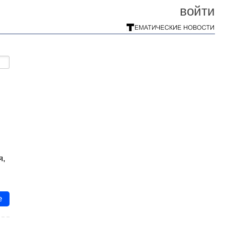
войти
я,
е