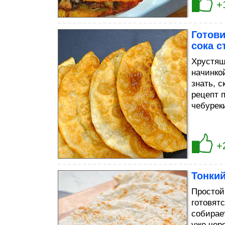
+
Готови
сока с
Хрустящ
начинко
знать, с
рецепт 
чебуреки
+
Тонкий
Простой
готовят
собирае
уже чере