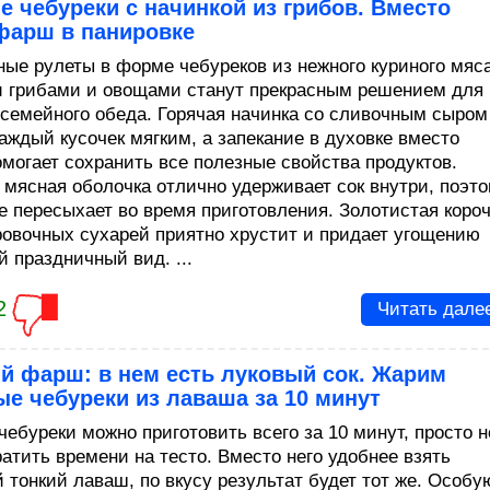
 чебуреки с начинкой из грибов. Вместо
фарш в панировке
ные рулеты в форме чебуреков из нежного куриного мяса
 грибами и овощами станут прекрасным решением для
 семейного обеда. Горячая начинка со сливочным сыром
каждый кусочек мягким, а запекание в духовке вместо
омогает сохранить все полезные свойства продуктов.
 мясная оболочка отлично удерживает сок внутри, поэт
е пересыхает во время приготовления. Золотистая короч
ровочных сухарей приятно хрустит и придает угощению
й праздничный вид. ...
2
Читать дале
й фарш: в нем есть луковый сок. Жарим
е чебуреки из лаваша за 10 минут
чебуреки можно приготовить всего за 10 минут, просто н
ратить времени на тесто. Вместо него удобнее взять
 тонкий лаваш, по вкусу результат будет тот же. Особу