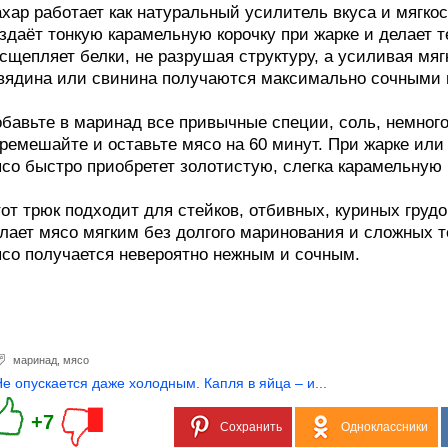
хар работает как натуральный усилитель вкуса и мягкос
здаёт тонкую карамельную корочку при жарке и делает т
сщепляет белки, не разрушая структуру, а усиливая мяг
вядина или свинина получаются максимально сочными и
бавьте в маринад все привычные специи, соль, немного
ремешайте и оставьте мясо на 60 минут. При жарке или
со быстро приобретет золотистую, слегка карамельную 
от трюк подходит для стейков, отбивных, куриных гру
лает мясо мягким без долгого маринования и сложных т
со получается невероятно нежным и сочным.
маринад
,
мясо
Не опускается даже холодным. Капля в яйца – и...
+7
Сохранить
Одноклассники