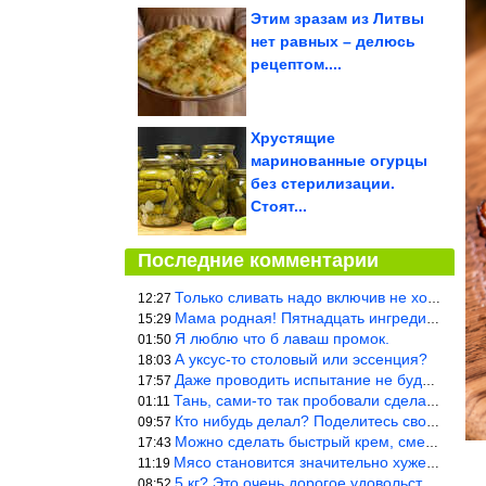
Этим зразам из Литвы
нет равных – делюсь
рецептом....
Хрустящие
маринованные огурцы
без стерилизации.
Стоят...
Последние комментарии
Только сливать надо включив не холодную, а ГОРЯЧУЮ воду. Трубы в
12:27
Мама родная! Пятнадцать ингредиентов на пирожок!!!
15:29
Я люблю что б лаваш промок.
01:50
А уксус-то столовый или эссенция?
18:03
Даже проводить испытание не буду — в воду и потом быстро в раска
17:57
Тань, сами-то так пробовали сделать? Ерунда же получится. Нет, с
01:11
Кто нибудь делал? Поделитесь своими результатами!!!
09:57
Можно сделать быстрый крем, смешав 2 банки вареной сгущенки со с
17:43
Мясо становится значительно хуже, когда долго лежит в морозилке
11:19
5 кг? Это очень дорогое удовольствие, исходя из цен на эту ягоду
08:52