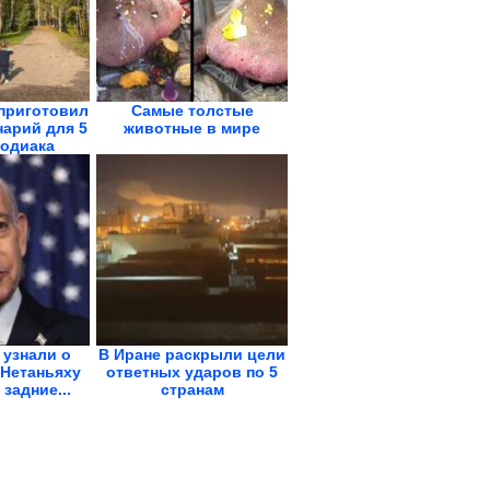
приготовил
Самые толстые
арий для 5
животные в мире
Зодиака
 узнали о
В Иране раскрыли цели
 Нетаньяху
ответных ударов по 5
 задние...
странам