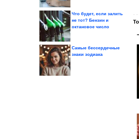
Что будет, если залить
не тот? Бензин и
То
октановое число
мощности
максимальной
Юмор в режиме
Самые бессердечные
знаки зодиака
Удар пришелся...
налету беспилотников.
Петербург подвергся