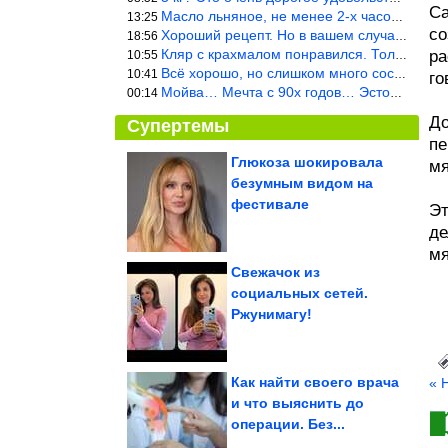
Са
Масло льняное, не менее 2-х часов. Писать надо по делу и подробн
13:25
со
Хороший рецепт. Но в вашем случае шницель получится парено-варен
18:56
Кляр с крахмалом понравился. Только я бы в воду добавил бы молок
ра
10:55
Всё хорошо, но слишком много составляющих.
10:41
го
Мойва… Мечта с 90х годов… Эстония
00:14
До
Супертемы
пе
Глюкоза шокировала
мя
безумным видом на
Исторические фото.
Невероятно!
фестивале
Эт
де
мя
Свежачок из
социальных сетей.
Ржал до слез
Ржунимагу!
Как найти своего врача
« 
и что выяснить до
операции. Без...
Маленькие чудеса и большие странности нашей повседневности