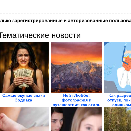
лько зарегистрированные и авторизованные пользова
Тематические новости
Самые скупые знаки
Нейт Люббе:
Как разре
Зодиака
фотография и
отпуск, пок
путешествия как стиль
слишком
жизни