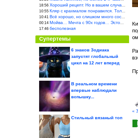
Хороший рецепт. Но в вашем случае шницель получится парено-варен
18:56
Кляр с крахмалом понравился. Только я бы в воду добавил бы молок
10:55
Всё хорошо, но слишком много составляющих.
10:41
Мойва… Мечта с 90х годов… Эстония
00:14
Ки
бесполезная
17:46
по
ом
Супертемы
6 знаков Зодиака
Ра
запустят глобальный
вз
Юмор и коментарии из
соцсетей
цикл на 12 лет вперед
Пр
В реальном времени
впервые наблюдали
Фотографии известных
вспышку...
людей времён СССР
« 
Стильный вязаный топ
Посещаемость казино в Калининграде выросла почти на 1/3