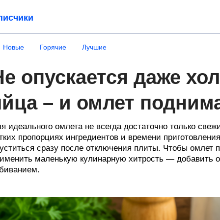
писчики
Новые
Горячие
Лучшие
Не опускается даже хо
яйца – и омлет подним
я идеального омлета не всегда достаточно только свеж
тких пропорциях ингредиентов и времени приготовлени
уститься сразу после отключения плиты. Чтобы омлет п
именить маленькую кулинарную хитрость — добавить од
биванием.