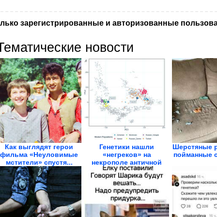
лько зарегистрированные и авторизованные пользова
Тематические новости
Как выглядят герои
Генетики нашли
Шерстяные р
фильма «Неуловимые
«негреков» на
пойманные 
мстители» спустя...
некрополе античной
Фанагории