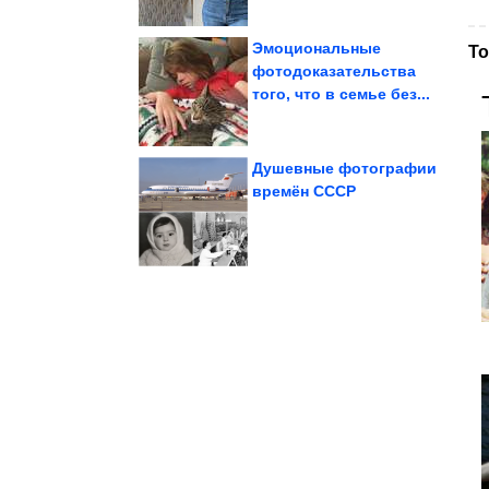
Эмоциональные
То
фотодоказательства
того, что в семье без...
унитазов....
конкурс по питью из
В Ставрополе провели
Душевные фотографии
времён СССР
пластиковой корзины
Переделка сломанной