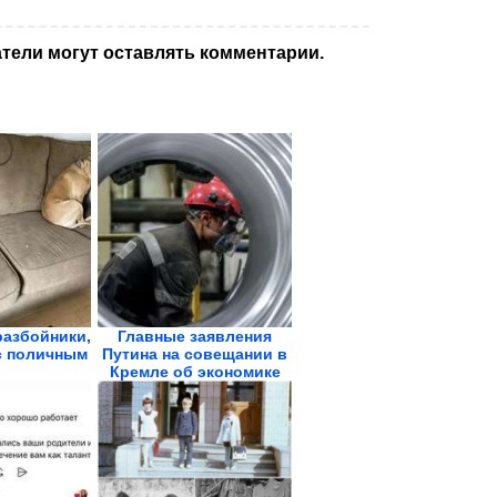
тели могут оставлять комментарии.
азбойники,
Главные заявления
с поличным
Путина на совещании в
Кремле об экономике