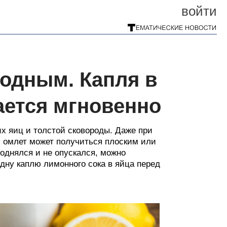
войти
лодным. Капля в
ается мгновенно
их яиц и толстой сковороды. Даже при
я омлет может получиться плоским или
однялся и не опускался, можно
ну каплю лимонного сока в яйца перед