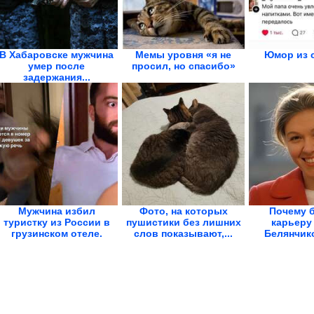
В Хабаровске мужчина
Мемы уровня «я не
Юмор из 
умер после
просил, но спасибо»
задержания...
Мужчина избил
Фото, на которых
Почему 
туристку из России в
пушистики без лишних
карьеру
грузинском отеле.
слов показывают,...
Белянчико
«Вы...
выгляд