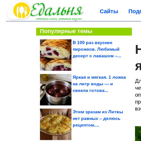
Сайты
Под
Популярные темы
В 100 раз вкуснее
пирожков. Любимый
десерт с лавашом –...
Яркая и мягкая. 1 ложка
Дл
на литр воды — и
че
свекла готова...
оп
пр
вз
Этим зразам из Литвы
нет равных – делюсь
рецептом....