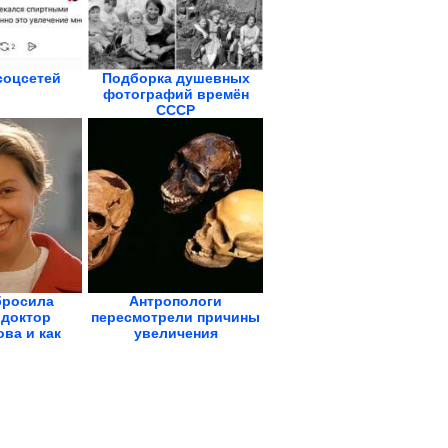
соцсетей
Подборка душевных
фотографий времён
СССР
бросила
Антропологи
 доктор
пересмотрели причины
ва и как
увеличения
ит...
человеческого...