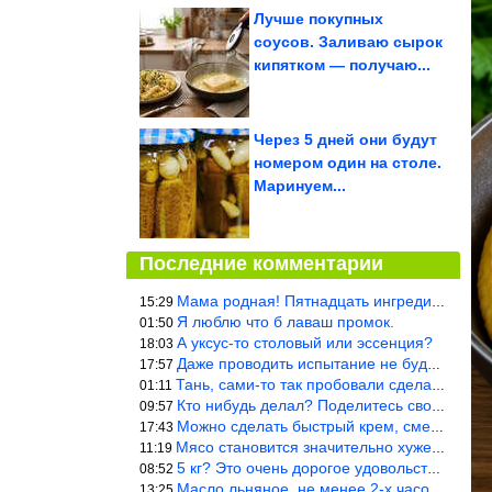
Лучше покупных
соусов. Заливаю сырок
кипятком — получаю...
Через 5 дней они будут
номером один на столе.
Маринуем...
Последние комментарии
Мама родная! Пятнадцать ингредиентов на пирожок!!!
15:29
Я люблю что б лаваш промок.
01:50
А уксус-то столовый или эссенция?
18:03
Даже проводить испытание не буду — в воду и потом быстро в раска
17:57
Тань, сами-то так пробовали сделать? Ерунда же получится. Нет, с
01:11
Кто нибудь делал? Поделитесь своими результатами!!!
09:57
Можно сделать быстрый крем, смешав 2 банки вареной сгущенки со с
17:43
Мясо становится значительно хуже, когда долго лежит в морозилке
11:19
5 кг? Это очень дорогое удовольствие, исходя из цен на эту ягоду
08:52
Масло льняное, не менее 2-х часов. Писать надо по делу и подробн
13:25