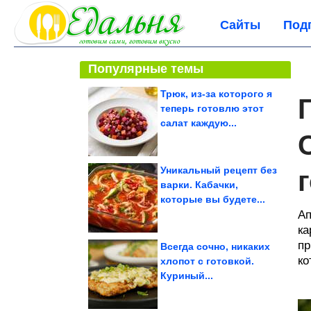
Сайты
Под
Популярные темы
Трюк, из-за которого я
теперь готовлю этот
салат каждую...
Уникальный рецепт без
варки. Кабачки,
которые вы будете...
Ап
ка
пр
Всегда сочно, никаких
ко
хлопот с готовкой.
Куриный...