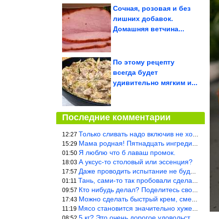
Сочная, розовая и без
лишних добавок.
Домашняя ветчина...
По этому рецепту
всегда будет
удивительно мягким и...
Последние комментарии
Только сливать надо включив не холодную, а ГОРЯЧУЮ воду. Трубы в
12:27
Мама родная! Пятнадцать ингредиентов на пирожок!!!
15:29
Я люблю что б лаваш промок.
01:50
А уксус-то столовый или эссенция?
18:03
Даже проводить испытание не буду — в воду и потом быстро в раска
17:57
Тань, сами-то так пробовали сделать? Ерунда же получится. Нет, с
01:11
Кто нибудь делал? Поделитесь своими результатами!!!
09:57
Можно сделать быстрый крем, смешав 2 банки вареной сгущенки со с
17:43
Мясо становится значительно хуже, когда долго лежит в морозилке
11:19
5 кг? Это очень дорогое удовольствие, исходя из цен на эту ягоду
08:52