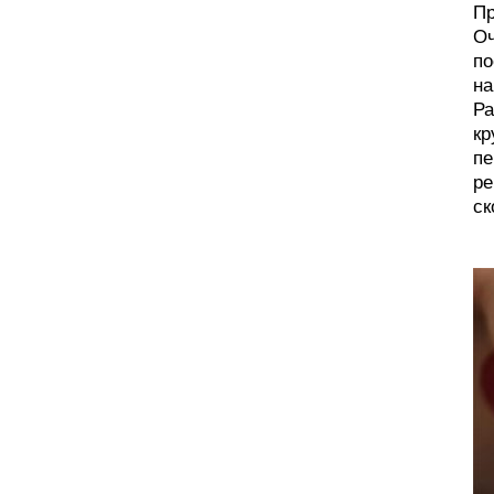
Пр
Оч
по
на
Ра
кр
пе
ре
ск