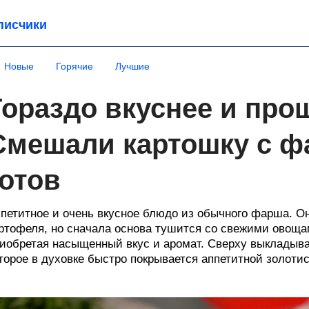
писчики
Новые
Горячие
Лучшие
Гораздо вкуснее и прощ
Смешали картошку с ф
готов
петитное и очень вкусное блюдо из обычного фарша. Он
ртофеля, но сначала основа тушится со свежими овоща
иобретая насыщенный вкус и аромат. Сверху выкладыва
торое в духовке быстро покрывается аппетитной золотис