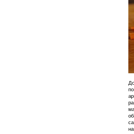
До
по
ар
ра
ма
об
са
на