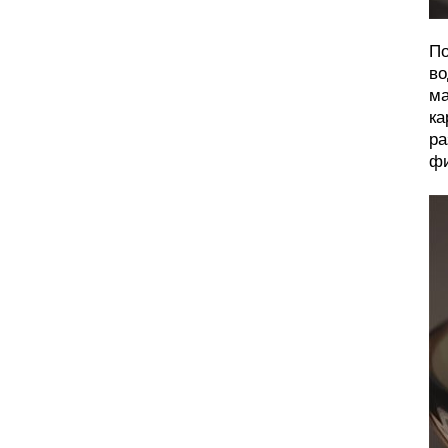
По
во
ма
ка
ра
фи