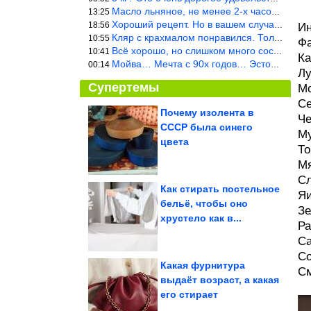
Масло льняное, не менее 2-х часов. Писать надо по делу и подробн
13:25
Хороший рецепт. Но в вашем случае шницель получится парено-варен
18:56
Ин
Кляр с крахмалом понравился. Только я бы в воду добавил бы молок
10:55
Фа
Всё хорошо, но слишком много составляющих.
10:41
Ка
Мойва… Мечта с 90х годов… Эстония
00:14
Лу
Супертемы
Мо
Се
Почему изолента в
Че
СССР была синего
Му
Кажется безобидным. 7
симптомов, которые
цвета
могут быть...
То
Мя
Сл
Как стирать постельное
Яи
бельё, чтобы оно
Зе
Мемотерапия без
хрустело как в...
рецепта
Ра
Са
Со
Какая фурнитура
См
выдаёт возраст, а какая
его стирает
Правительство хочет допустить больше заключенных к...