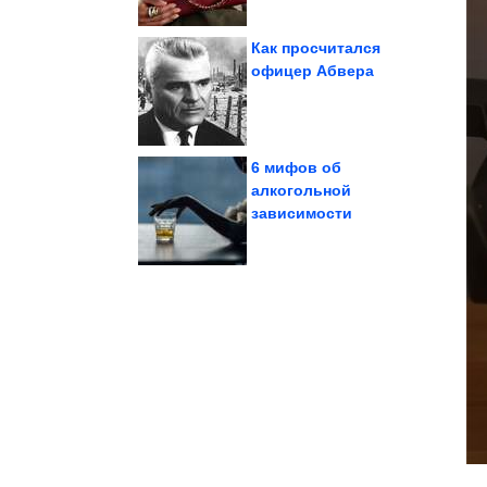
Как просчитался
офицер Абвера
волосы из-за...
оттаскала балерину за
Как светская львица
6 мифов об
алкогольной
зависимости
задержания...
умер после
В Хабаровске мужчина