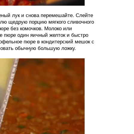
еный лук и снова перемешайте. Слейте
рюлю щедрую порцию мягкого сливочного
юре без комочков. Молоко или
ое пюре один яичный желток и быстро
тофельное пюре в кондитерский мешок с
зовать обычную большую ложку.