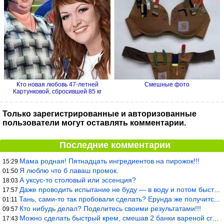
Кто новая любовь 47-летней
Смешные фото
Картунковой, сбросившей 85 кг
Только зарегистрированные и авторизованные
пользователи могут оставлять комментарии.
Последние комментарии
Мама родная! Пятнадцать ингредиентов на пирожок!!!
15:29
Я люблю что б лаваш промок.
01:50
А уксус-то столовый или эссенция?
18:03
Даже проводить испытание не буду — в воду и потом быстро в раска
17:57
Тань, сами-то так пробовали сделать? Ерунда же получится. Нет, с
01:11
Кто нибудь делал? Поделитесь своими результатами!!!
09:57
Можно сделать быстрый крем, смешав 2 банки вареной сгущенки со с
17:43