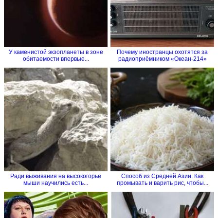
У каменистой экзопланеты в зоне
Почему иностранцы охотятся за
обитаемости впервые...
радиоприёмником «Океан-214»
Ради выживания на высокогорье
Способ из Средней Азии. Как
мыши научились есть...
промывать и варить рис, чтобы...