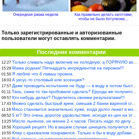
Очередная ржака недели
Как правильно делать заготовки,
чтобы не было ботулизма....
Только зарегистрированные и авторизованные
пользователи могут оставлять комментарии.
Последние комментарии
Только сливать надо включив не холодную, а ГОРЯЧУЮ воду. Трубы в
12:27
Мама родная! Пятнадцать ингредиентов на пирожок!!!
15:29
Я люблю что б лаваш промок.
01:50
А уксус-то столовый или эссенция?
18:03
Даже проводить испытание не буду — в воду и потом быстро в раска
17:57
Тань, сами-то так пробовали сделать? Ерунда же получится. Нет, с
01:11
Кто нибудь делал? Поделитесь своими результатами!!!
09:57
Можно сделать быстрый крем, смешав 2 банки вареной сгущенки со с
17:43
Мясо становится значительно хуже, когда долго лежит в морозилке
11:19
5 кг? Это очень дорогое удовольствие, исходя из цен на эту ягоду
08:52
Масло льняное, не менее 2-х часов. Писать надо по делу и подробн
13:25
Хороший рецепт. Но в вашем случае шницель получится парено-варен
18:56
Кляр с крахмалом понравился. Только я бы в воду добавил бы молок
10:55
Всё хорошо, но слишком много составляющих.
10:41