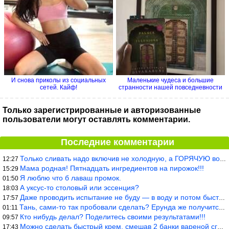
И снова приколы из социальных
Маленькие чудеса и большие
сетей. Кайф!
странности нашей повседневности
Только зарегистрированные и авторизованные
пользователи могут оставлять комментарии.
Последние комментарии
Только сливать надо включив не холодную, а ГОРЯЧУЮ воду. Трубы в
12:27
Мама родная! Пятнадцать ингредиентов на пирожок!!!
15:29
Я люблю что б лаваш промок.
01:50
А уксус-то столовый или эссенция?
18:03
Даже проводить испытание не буду — в воду и потом быстро в раска
17:57
Тань, сами-то так пробовали сделать? Ерунда же получится. Нет, с
01:11
Кто нибудь делал? Поделитесь своими результатами!!!
09:57
Можно сделать быстрый крем, смешав 2 банки вареной сгущенки со с
17:43