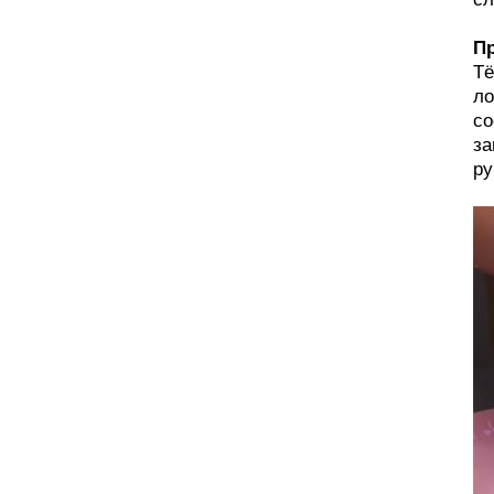
Пр
Тё
ло
со
за
ру