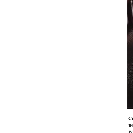
Ка
пи
ну