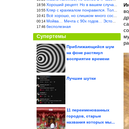
Хороший рецепт. Но в вашем случае шницель получится парено-варен
Ин
18:56
Кляр с крахмалом понравился. Только я бы в воду добавил бы молок
10:55
во
Всё хорошо, но слишком много составляющих.
10:41
др
Мойва… Мечта с 90х годов… Эстония
00:14
са
бесполезная
17:46
со
Супертемы
му
ра
Приближающийся шум
на фоне растянул
Алина Кабаева
появилась на публике
восприятие времени
без макияжа
Лучшие шутки
Запретная дверь в
храме Вишну, которую
нельзя открывать
11 переименованных
городов, старые
названия которых мы...
Приколы в анимациях. Великолепно!