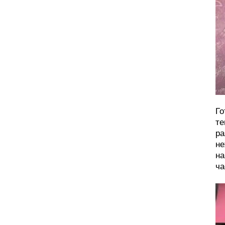
Го
те
ра
не
на
ча