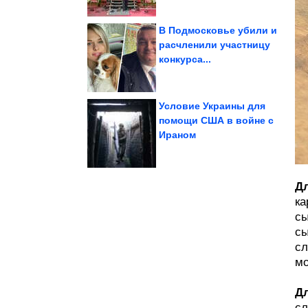
В Подмосковье убили и
расчленили участницу
конкурса...
Бриллианта
законе Васю
последнего вора в
Почему КГБ боялся
Условие Украины для
помощи США в войне с
Ираном
мире
производители чая в
Самые крупные
Дл
ка
сы
сы
сл
мо
Д
сл