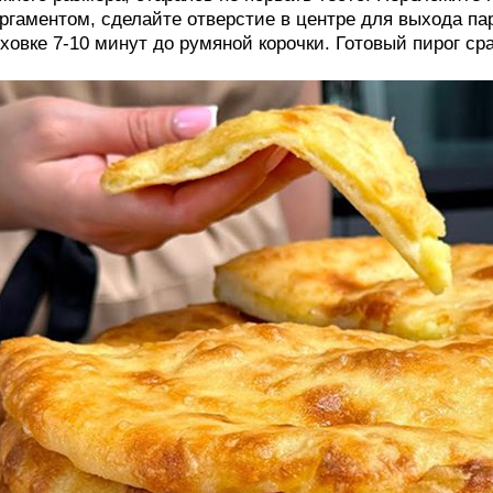
ргаментом, сделайте отверстие в центре для выхода пар
ховке 7-10 минут до румяной корочки. Готовый пирог с