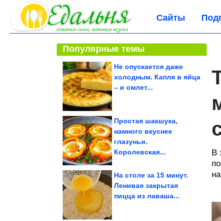
Сайты
Под
Популярные темы
Не опускается даже
холодным. Капля в яйца
– и омлет...
Простая шакшука,
намного вкуснее
глазуньи.
Королевская...
В 
по
на
На столе за 15 минут.
Ленивая закрытая
пицца из лаваша...