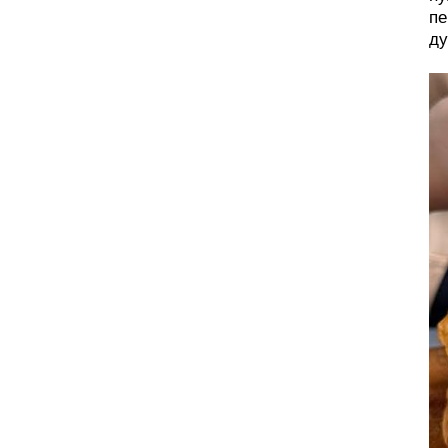
пе
ду