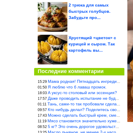
2 трюка для самых
быстрых голубцов.
Забудьте про...
Хрустящий «цветок» с
курицей и сыром. Так
картофель вы...
Последние комментарии
Мама родная! Пятнадцать ингредиентов на пирожок!!!
15:29
Я люблю что б лаваш промок.
01:50
А уксус-то столовый или эссенция?
18:03
Даже проводить испытание не буду — в воду и потом быстро в раска
17:57
Тань, сами-то так пробовали сделать? Ерунда же получится. Нет, с
01:11
Кто нибудь делал? Поделитесь своими результатами!!!
09:57
Можно сделать быстрый крем, смешав 2 банки вареной сгущенки со с
17:43
Мясо становится значительно хуже, когда долго лежит в морозилке
11:19
5 кг? Это очень дорогое удовольствие, исходя из цен на эту ягоду
08:52
Масло льняное, не менее 2-х часов. Писать надо по делу и подробн
13:25