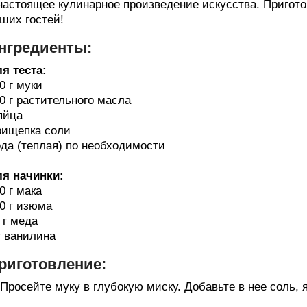
настоящее кулинарное произведение искусства. Пригот
ших гостей!
нгредиенты:
я теста:
0 г муки
0 г растительного масла
яйца
ищепка соли
да (теплая) по необходимости
я начинки:
0 г мака
0 г изюма
 г меда
г ванилина
риготовление:
 Просейте муку в глубокую миску. Добавьте в нее соль,