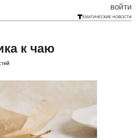
войти
ка к чаю
стей