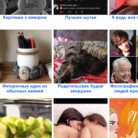
Картинки с юмором
Лучшие шутки
А ведь всё 
Интересные идеи из
Родительские будни
Фотографии
обычных камней
зверушек
людей вре