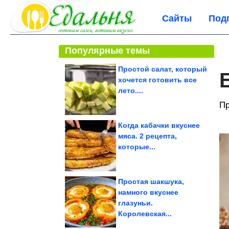
Сайты
Под
Популярные темы
Простой салат, который
хочется готовить все
лето....
Пр
Когда кабачки вкуснее
мяса. 2 рецепта,
которые...
Простая шакшука,
намного вкуснее
глазуньи.
Королевская...