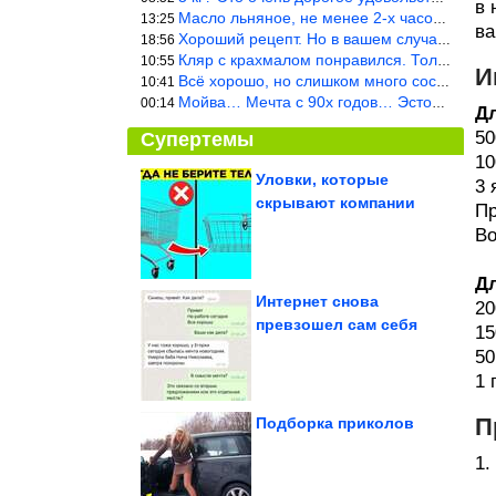
в 
Масло льняное, не менее 2-х часов. Писать надо по делу и подробн
13:25
ва
Хороший рецепт. Но в вашем случае шницель получится парено-варен
18:56
Кляр с крахмалом понравился. Только я бы в воду добавил бы молок
10:55
И
Всё хорошо, но слишком много составляющих.
10:41
Мойва… Мечта с 90х годов… Эстония
00:14
Дл
50
Супертемы
10
Уловки, которые
3 
скрывают компании
Пр
Мужчина избил
туристку из России в
грузинском отеле....
Во
Дл
Интернет снова
20
превзошел сам себя
15
Лучшие качества
каждого знака Зодиака
50
1 
П
Подборка приколов
1.
Крошки, при взгляде на которых сердце сжимается от...