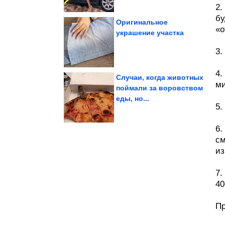
2.
бу
Оригинальное
«о
украшение участка
о которых...
10 неочевидных вещей,
Как выбрать блендер?
3.
4.
Случаи, когда животных
ми
поймали за воровством
еды, но...
надежных...
цене с возрастом! 5
5.
Они почти не теряют в
6.
см
из
7.
40
Пр