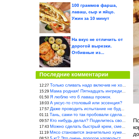
100 граммов фарша,
лаваш, сыр и яйцо.
Ужин за 10 минут
На вкус не отличить от
дорогой вырезки.
Отбивные из...
Последние комментарии
Только сливать надо включив не холодную, а ГОРЯЧУЮ воду. Трубы в
12:27
Мама родная! Пятнадцать ингредиентов на пирожок!!!
15:29
Я люблю что б лаваш промок.
01:50
А уксус-то столовый или эссенция?
18:03
Даже проводить испытание не буду — в воду и потом быстро в раска
17:57
Тань, сами-то так пробовали сделать? Ерунда же получится. Нет, с
01:11
По
Кто нибудь делал? Поделитесь своими результатами!!!
09:57
Можно сделать быстрый крем, смешав 2 банки вареной сгущенки со с
17:43
ко
Мясо становится значительно хуже, когда долго лежит в морозилке
11:19
до
5 кг? Это очень дорогое удовольствие, исходя из цен на эту ягоду
08:52