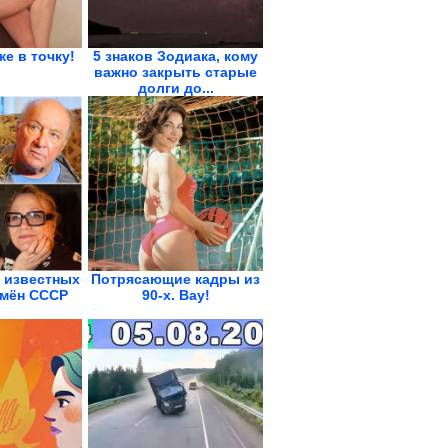
же в точку!
5 знаков Зодиака, кому
важно закрыть старые
долги до...
 известных
Потрясающие кадры из
мён СССР
90-х. Вау!