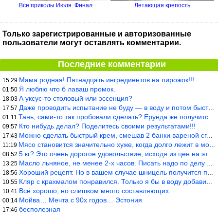
Все приколы Июля. Финал
Летающая крепость
Только зарегистрированные и авторизованные
пользователи могут оставлять комментарии.
Последние комментарии
Мама родная! Пятнадцать ингредиентов на пирожок!!!
15:29
Я люблю что б лаваш промок.
01:50
А уксус-то столовый или эссенция?
18:03
Даже проводить испытание не буду — в воду и потом быстро в раска
17:57
Тань, сами-то так пробовали сделать? Ерунда же получится. Нет, с
01:11
Кто нибудь делал? Поделитесь своими результатами!!!
09:57
Можно сделать быстрый крем, смешав 2 банки вареной сгущенки со с
17:43
Мясо становится значительно хуже, когда долго лежит в морозилке
11:19
5 кг? Это очень дорогое удовольствие, исходя из цен на эту ягоду
08:52
Масло льняное, не менее 2-х часов. Писать надо по делу и подробн
13:25
Хороший рецепт. Но в вашем случае шницель получится парено-варен
18:56
Кляр с крахмалом понравился. Только я бы в воду добавил бы молок
10:55
Всё хорошо, но слишком много составляющих.
10:41
Мойва… Мечта с 90х годов… Эстония
00:14
бесполезная
17:46