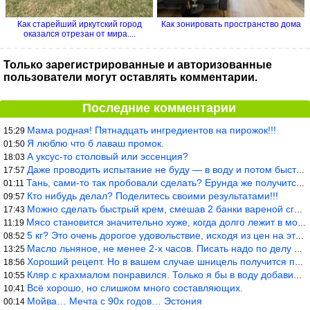
Как старейший иркутский город
Как зонировать пространство дома
оказался отрезан от мира....
Только зарегистрированные и авторизованные
пользователи могут оставлять комментарии.
Последние комментарии
Мама родная! Пятнадцать ингредиентов на пирожок!!!
15:29
Я люблю что б лаваш промок.
01:50
А уксус-то столовый или эссенция?
18:03
Даже проводить испытание не буду — в воду и потом быстро в раска
17:57
Тань, сами-то так пробовали сделать? Ерунда же получится. Нет, с
01:11
Кто нибудь делал? Поделитесь своими результатами!!!
09:57
Можно сделать быстрый крем, смешав 2 банки вареной сгущенки со с
17:43
Мясо становится значительно хуже, когда долго лежит в морозилке
11:19
5 кг? Это очень дорогое удовольствие, исходя из цен на эту ягоду
08:52
Масло льняное, не менее 2-х часов. Писать надо по делу и подробн
13:25
Хороший рецепт. Но в вашем случае шницель получится парено-варен
18:56
Кляр с крахмалом понравился. Только я бы в воду добавил бы молок
10:55
Всё хорошо, но слишком много составляющих.
10:41
Мойва… Мечта с 90х годов… Эстония
00:14