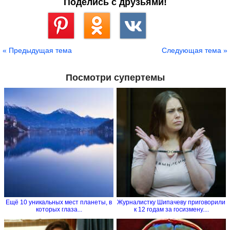
Поделись с друзьями!
Сохранить
« Предыдущая тема
Следующая тема »
Посмотри супертемы
Ещё 10 уникальных мест планеты, в
Журналистку Шипачеву приговорили
которых глаза...
к 12 годам за госизмену....