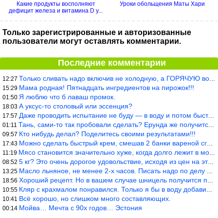
Какие продукты восполняют
Уроки обольщения Маты Хари
дефицит железа и витамина D у...
Только зарегистрированные и авторизованные
пользователи могут оставлять комментарии.
Последние комментарии
Только сливать надо включив не холодную, а ГОРЯЧУЮ воду. Трубы в
12:27
Мама родная! Пятнадцать ингредиентов на пирожок!!!
15:29
Я люблю что б лаваш промок.
01:50
А уксус-то столовый или эссенция?
18:03
Даже проводить испытание не буду — в воду и потом быстро в раска
17:57
Тань, сами-то так пробовали сделать? Ерунда же получится. Нет, с
01:11
Кто нибудь делал? Поделитесь своими результатами!!!
09:57
Можно сделать быстрый крем, смешав 2 банки вареной сгущенки со с
17:43
Мясо становится значительно хуже, когда долго лежит в морозилке
11:19
5 кг? Это очень дорогое удовольствие, исходя из цен на эту ягоду
08:52
Масло льняное, не менее 2-х часов. Писать надо по делу и подробн
13:25
Хороший рецепт. Но в вашем случае шницель получится парено-варен
18:56
Кляр с крахмалом понравился. Только я бы в воду добавил бы молок
10:55
Всё хорошо, но слишком много составляющих.
10:41
Мойва… Мечта с 90х годов… Эстония
00:14