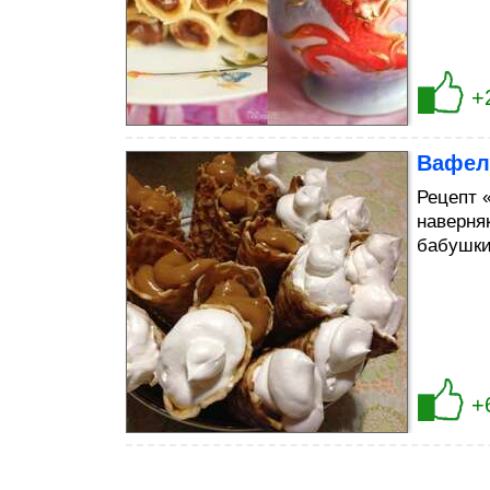
+
Вафель
Рецепт 
наверня
бабушки
+