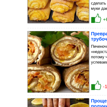
сделать
муки да
+
Превр
трубо
Печеноч
«недост
потому ч
успевае
-
Проще 
получ