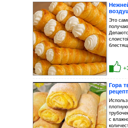
Нежне
воздуш
Это сам
получаю
Делаютс
слоисто
блестящ
+
Гора т
рецепт
Использ
плотную
трубоче
с влажн
количес