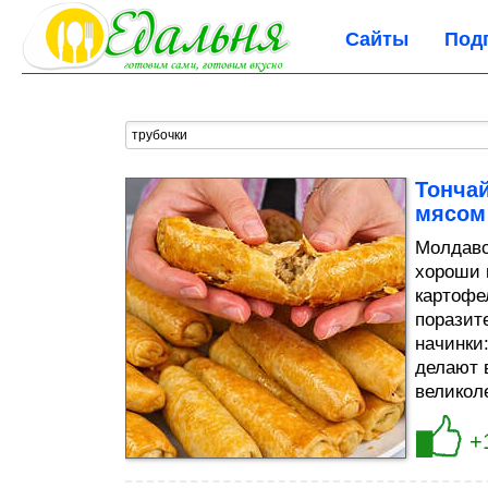
Сайты
Под
Тончай
мясом
Молдавс
хороши 
картофе
поразит
начинки
делают 
великоле
+