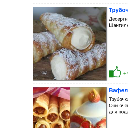
Трубо
Десертн
Шантил
+
Вафел
Трубочк
Они очен
для под