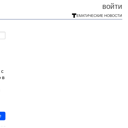
войти
 с
 в
ы
е