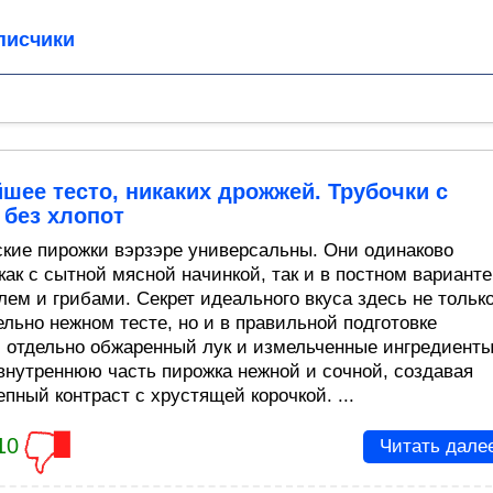
писчики
шее тесто, никаких дрожжей. Трубочки с
 без хлопот
кие пирожки вэрзэре универсальны. Они одинаково
как с сытной мясной начинкой, так и в постном варианте
лем и грибами. Секрет идеального вкуса здесь не только
ельно нежном тесте, но и в правильной подготовке
: отдельно обжаренный лук и измельченные ингредиент
внутреннюю часть пирожка нежной и сочной, создавая
пный контраст с хрустящей корочкой. ...
10
Читать дале