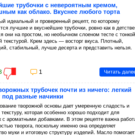
йшие трубочки с невероятным кремом,
ным как облако. Вкуснее любого торта
ый идеальный и проверенный рецепт, по которому
тся лучшие и вкуснейшие трубочки, ровно как в детстве
я они на простом, но необычном слоеном тесте с тонкой
й текстурой. Крем здесь — восторг вкуса. Плотный,
ий, стабильный, лучше десерта и представить нельзя.
3
1
Читать дале
ворожных трубочек почти из ничего: легкий
 под разные начинки
ование творожной основы дает умеренную сладость и
 текстуру, которая особенно хорошо подходит для
к с ароматными добавками. В этом рецепте важна работ
остью творога, поскольку именно она определяет
тво муки и итоговую структуру изделий. Масло помогает