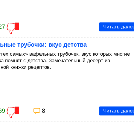
27
Читать дале
ные трубочки: вкус детства
«тех самых» вафельных трубочек, вкус которых многие
ка помнят с детства. Замечательный десерт из
ной книжки рецептов.
69
8
Читать дале