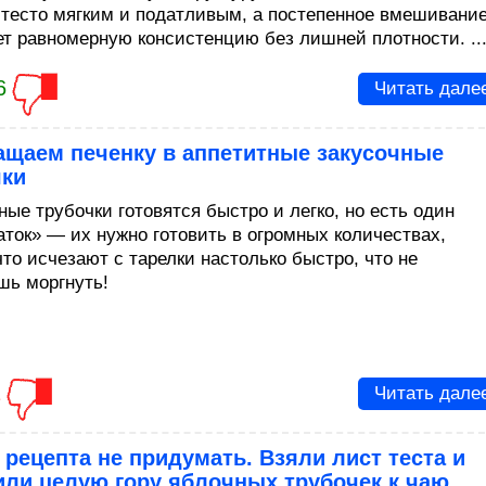
 тесто мягким и податливым, а постепенное вмешивани
ет равномерную консистенцию без лишней плотности. ..
6
Читать дале
ащаем печенку в аппетитные закусочные
чки
ные трубочки готовятся быстро и легко, но есть один
аток» — их нужно готовить в огромных количествах,
то исчезают с тарелки настолько быстро, что не
шь моргнуть!
1
Читать дале
рецепта не придумать. Взяли лист теста и
или целую гору яблочных трубочек к чаю