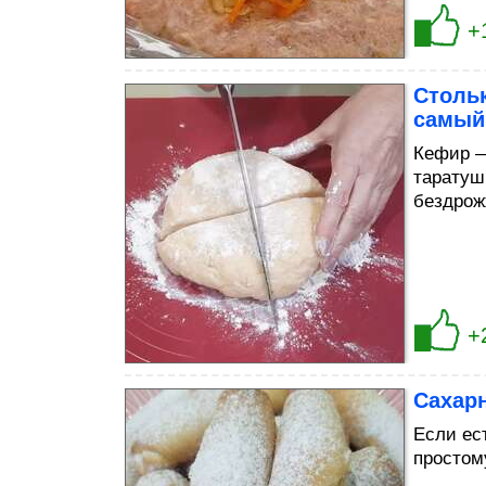
+
Стольк
самый
Кефир —
таратуш
бездрож
+
Сахар
Если ес
простом