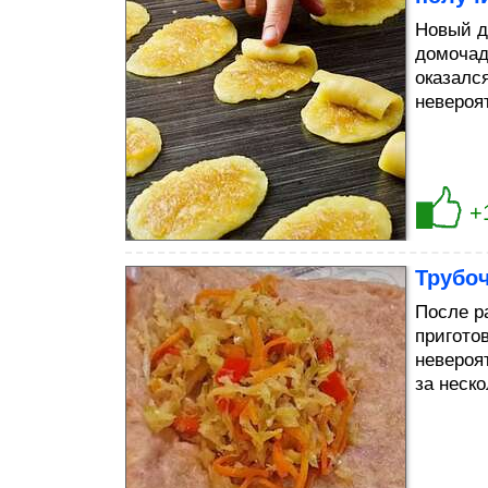
Новый д
домочад
оказалс
невероя
+
Трубо
После р
пригото
невероя
за неско