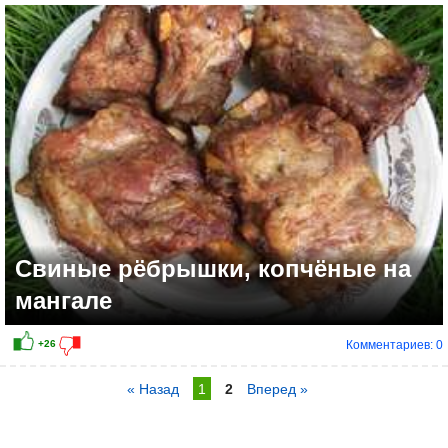
Свиные рёбрышки, копчёные на
мангале
Комментариев: 0
« Назад
1
2
Вперед »
+7