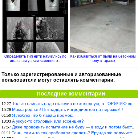
Определять тип нити научились по
Как избавиться от пыли на бетонном
игольным ушкам каменного...
полу в гараже
Только зарегистрированные и авторизованные
пользователи могут оставлять комментарии.
Последние комментарии
Только сливать надо включив не холодную, а ГОРЯЧУЮ воду. Трубы в
12:27
Мама родная! Пятнадцать ингредиентов на пирожок!!!
15:29
Я люблю что б лаваш промок.
01:50
А уксус-то столовый или эссенция?
18:03
Даже проводить испытание не буду — в воду и потом быстро в раска
17:57
Тань, сами-то так пробовали сделать? Ерунда же получится. Нет, с
01:11