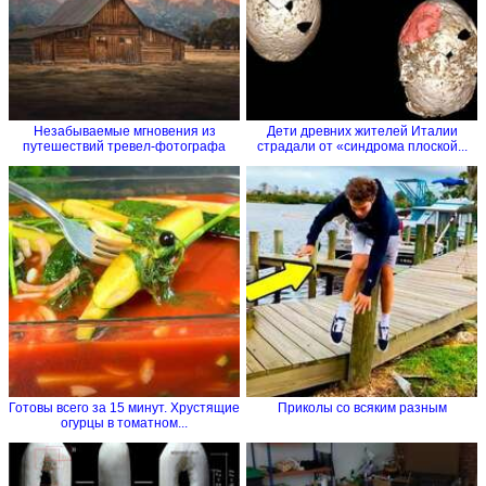
Незабываемые мгновения из
Дети древних жителей Италии
путешествий тревел-фотографа
страдали от «синдрома плоской...
Готовы всего за 15 минут. Хрустящие
Приколы со всяким разным
огурцы в томатном...