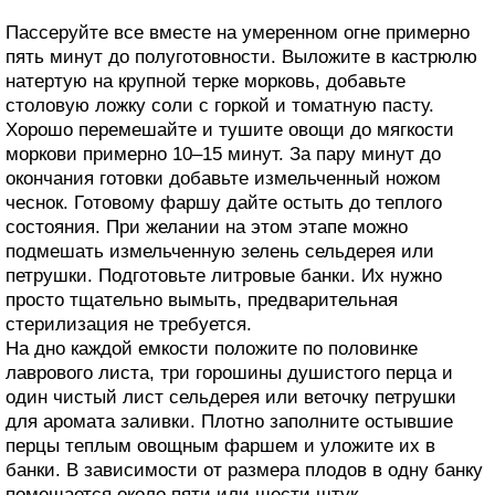
Пассеруйте все вместе на умеренном огне примерно
пять минут до полуготовности. Выложите в кастрюлю
натертую на крупной терке морковь, добавьте
столовую ложку соли с горкой и томатную пасту.
Хорошо перемешайте и тушите овощи до мягкости
моркови примерно 10–15 минут. За пару минут до
окончания готовки добавьте измельченный ножом
чеснок. Готовому фаршу дайте остыть до теплого
состояния. При желании на этом этапе можно
подмешать измельченную зелень сельдерея или
петрушки. Подготовьте литровые банки. Их нужно
просто тщательно вымыть, предварительная
стерилизация не требуется.
На дно каждой емкости положите по половинке
лаврового листа, три горошины душистого перца и
один чистый лист сельдерея или веточку петрушки
для аромата заливки. Плотно заполните остывшие
перцы теплым овощным фаршем и уложите их в
банки. В зависимости от размера плодов в одну банку
помещается около пяти или шести штук.