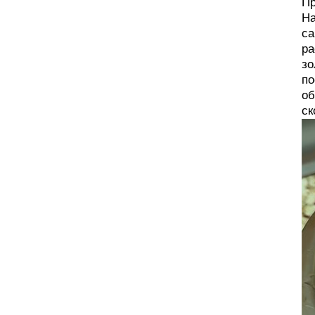
Пр
На
са
ра
зо
по
об
ск