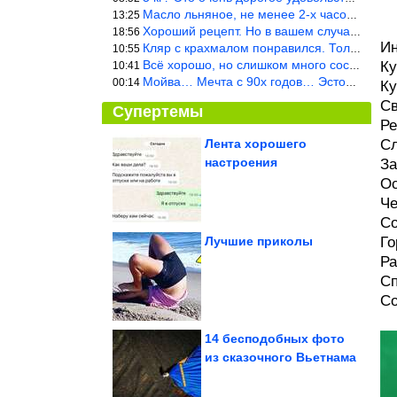
Масло льняное, не менее 2-х часов. Писать надо по делу и подробн
13:25
Хороший рецепт. Но в вашем случае шницель получится парено-варен
18:56
Ин
Кляр с крахмалом понравился. Только я бы в воду добавил бы молок
10:55
Всё хорошо, но слишком много составляющих.
Ку
10:41
Мойва… Мечта с 90х годов… Эстония
00:14
Ку
Св
Супертемы
Ре
Лента хорошего
Сл
настроения
За
Как cкрыть дачный
участок без глухого
Ос
забора
Че
Со
Лучшие приколы
Го
Ра
Как живёт самое узкое
государство в мире
Сп
Со
14 бесподобных фото
из сказочного Вьетнама
Как и с чем носить летние брюки