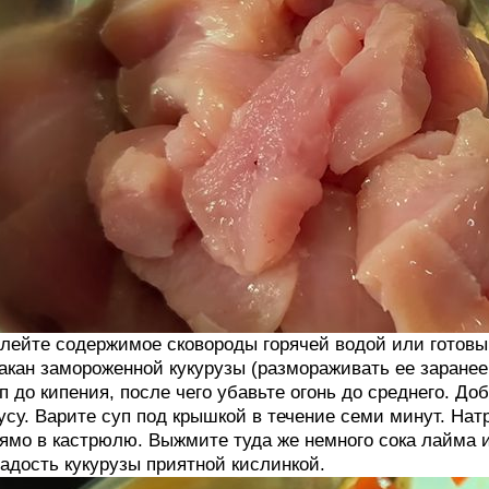
лейте содержимое сковороды горячей водой или готовы
акан замороженной кукурузы (размораживать ее заранее 
п до кипения, после чего убавьте огонь до среднего. Д
усу. Варите суп под крышкой в течение семи минут. Нат
ямо в кастрюлю. Выжмите туда же немного сока лайма 
адость кукурузы приятной кислинкой.