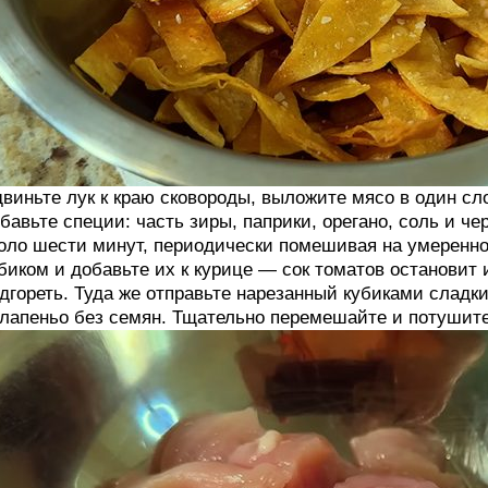
виньте лук к краю сковороды, выложите мясо в один сло
бавьте специи: часть зиры, паприки, орегано, соль и ч
оло шести минут, периодически помешивая на умеренн
биком и добавьте их к курице — сок томатов остановит 
дгореть. Туда же отправьте нарезанный кубиками сладк
лапеньо без семян. Тщательно перемешайте и потушите