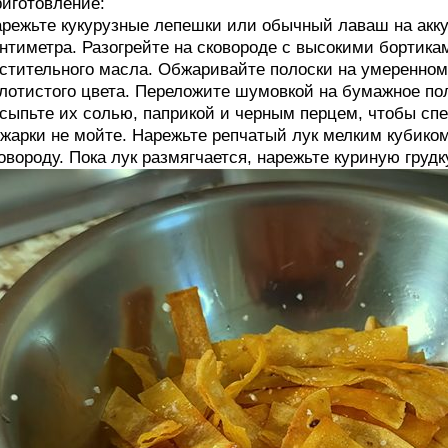
иготовление:
режьте кукурузные лепешки или обычный лаваш на акку
нтиметра. Разогрейте на сковороде с высокими бортика
стительного масла. Обжаривайте полоски на умеренном 
лотистого цвета. Переложите шумовкой на бумажное пол
сыпьте их солью, паприкой и черным перцем, чтобы сп
жарки не мойте. Нарежьте репчатый лук мелким кубиком
овороду. Пока лук размягчается, нарежьте куриную гру