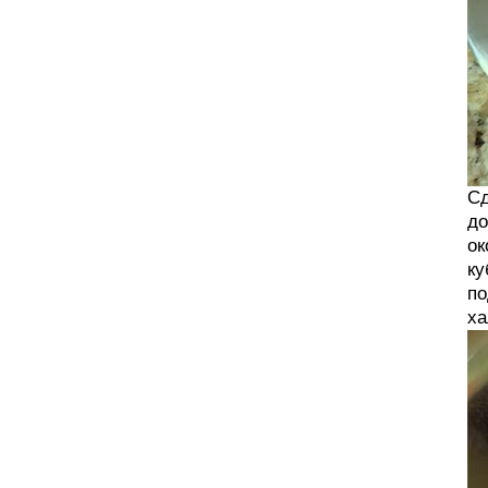
Сд
до
ок
ку
по
ха