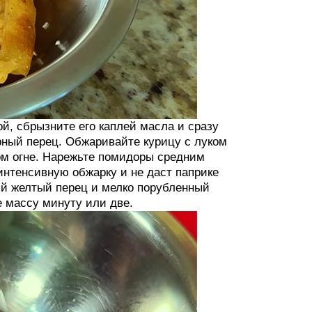
й, сбрызните его каплей масла и сразу
ерный перец. Обжаривайте курицу с луком
ом огне. Нарежьте помидоры средним
интенсивную обжарку и не даст паприке
ий желтый перец и мелко порубленный
 массу минуту или две.