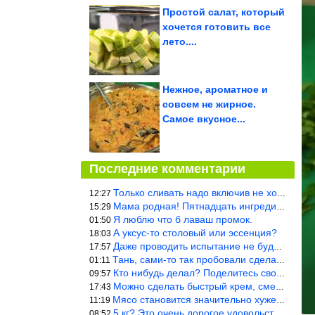
Простой салат, который
хочется готовить все
лето....
Нежное, ароматное и
совсем не жирное.
Самое вкусное...
Последние комментарии
Только сливать надо включив не холодную, а ГОРЯЧУЮ воду. Трубы в
12:27
Мама родная! Пятнадцать ингредиентов на пирожок!!!
15:29
Я люблю что б лаваш промок.
01:50
А уксус-то столовый или эссенция?
18:03
Даже проводить испытание не буду — в воду и потом быстро в раска
17:57
Тань, сами-то так пробовали сделать? Ерунда же получится. Нет, с
01:11
Кто нибудь делал? Поделитесь своими результатами!!!
09:57
Можно сделать быстрый крем, смешав 2 банки вареной сгущенки со с
17:43
Мясо становится значительно хуже, когда долго лежит в морозилке
11:19
5 кг? Это очень дорогое удовольствие, исходя из цен на эту ягоду
08:52