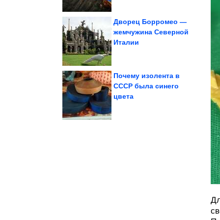
Дворец Борромео —
жемчужина Северной
Италии
здоровье...
жизнь. Как влияет на
10 минут в день изменят
Почему изолента в
СССР была синего
цвета
украшение участка
Оригинальное
Дл
св