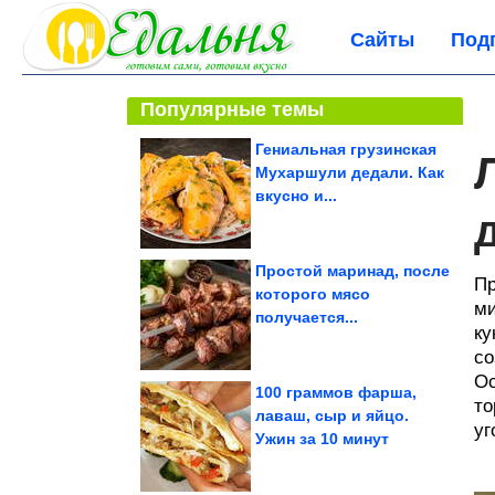
Сайты
Под
Популярные темы
Гениальная грузинская
Мухаршули дедали. Как
вкусно и...
Простой маринад, после
Пр
которого мясо
ми
получается...
ку
со
Ос
100 граммов фарша,
то
лаваш, сыр и яйцо.
уг
Ужин за 10 минут