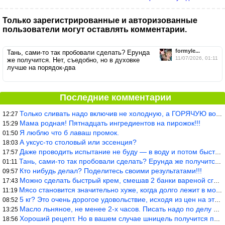
Только зарегистрированные и авторизованные
пользователи могут оставлять комментарии.
formyle...
Тань, сами-то так пробовали сделать? Ерунда
11/07/2026, 01:11
же получится. Нет, съедобно, но в духовке
лучше на порядок-два
Последние комментарии
Только сливать надо включив не холодную, а ГОРЯЧУЮ воду. Трубы в
12:27
Мама родная! Пятнадцать ингредиентов на пирожок!!!
15:29
Я люблю что б лаваш промок.
01:50
А уксус-то столовый или эссенция?
18:03
Даже проводить испытание не буду — в воду и потом быстро в раска
17:57
Тань, сами-то так пробовали сделать? Ерунда же получится. Нет, с
01:11
Кто нибудь делал? Поделитесь своими результатами!!!
09:57
Можно сделать быстрый крем, смешав 2 банки вареной сгущенки со с
17:43
Мясо становится значительно хуже, когда долго лежит в морозилке
11:19
5 кг? Это очень дорогое удовольствие, исходя из цен на эту ягоду
08:52
Масло льняное, не менее 2-х часов. Писать надо по делу и подробн
13:25
Хороший рецепт. Но в вашем случае шницель получится парено-варен
18:56