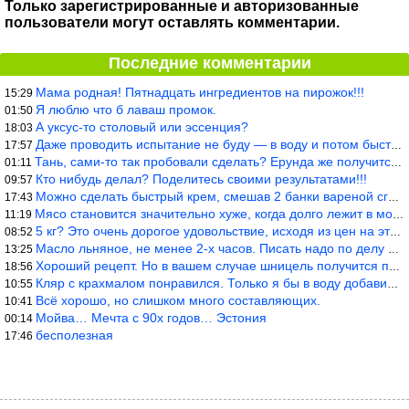
Только зарегистрированные и авторизованные
пользователи могут оставлять комментарии.
Последние комментарии
Мама родная! Пятнадцать ингредиентов на пирожок!!!
15:29
Я люблю что б лаваш промок.
01:50
А уксус-то столовый или эссенция?
18:03
Даже проводить испытание не буду — в воду и потом быстро в раска
17:57
Тань, сами-то так пробовали сделать? Ерунда же получится. Нет, с
01:11
Кто нибудь делал? Поделитесь своими результатами!!!
09:57
Можно сделать быстрый крем, смешав 2 банки вареной сгущенки со с
17:43
Мясо становится значительно хуже, когда долго лежит в морозилке
11:19
5 кг? Это очень дорогое удовольствие, исходя из цен на эту ягоду
08:52
Масло льняное, не менее 2-х часов. Писать надо по делу и подробн
13:25
Хороший рецепт. Но в вашем случае шницель получится парено-варен
18:56
Кляр с крахмалом понравился. Только я бы в воду добавил бы молок
10:55
Всё хорошо, но слишком много составляющих.
10:41
Мойва… Мечта с 90х годов… Эстония
00:14
бесполезная
17:46