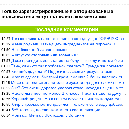
Только зарегистрированные и авторизованные
пользователи могут оставлять комментарии.
Последние комментарии
Только сливать надо включив не холодную, а ГОРЯЧУЮ воду. Трубы в
12:27
Мама родная! Пятнадцать ингредиентов на пирожок!!!
15:29
Я люблю что б лаваш промок.
01:50
А уксус-то столовый или эссенция?
18:03
Даже проводить испытание не буду — в воду и потом быстро в раска
17:57
Тань, сами-то так пробовали сделать? Ерунда же получится. Нет, с
01:11
Кто нибудь делал? Поделитесь своими результатами!!!
09:57
Можно сделать быстрый крем, смешав 2 банки вареной сгущенки со с
17:43
Мясо становится значительно хуже, когда долго лежит в морозилке
11:19
5 кг? Это очень дорогое удовольствие, исходя из цен на эту ягоду
08:52
Масло льняное, не менее 2-х часов. Писать надо по делу и подробн
13:25
Хороший рецепт. Но в вашем случае шницель получится парено-варен
18:56
Кляр с крахмалом понравился. Только я бы в воду добавил бы молок
10:55
Всё хорошо, но слишком много составляющих.
10:41
Мойва… Мечта с 90х годов… Эстония
00:14