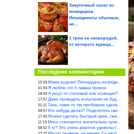
Закусочный салат из
помидоров.
Ингредиенты обычные,
но...
1 трюк со сковородой,
от которого курица...
Последние комментарии
Мама родная! Пятнадцать ингредиентов на пирожок!!!
15:29
Я люблю что б лаваш промок.
01:50
А уксус-то столовый или эссенция?
18:03
Даже проводить испытание не буду — в воду и потом быстро в раска
17:57
Тань, сами-то так пробовали сделать? Ерунда же получится. Нет, с
01:11
Кто нибудь делал? Поделитесь своими результатами!!!
09:57
Можно сделать быстрый крем, смешав 2 банки вареной сгущенки со с
17:43
Мясо становится значительно хуже, когда долго лежит в морозилке
11:19
5 кг? Это очень дорогое удовольствие, исходя из цен на эту ягоду
08:52
Масло льняное, не менее 2-х часов. Писать надо по делу и подробн
13:25