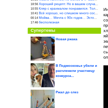
Хороший рецепт. Но в вашем случае шницель получится парено-варен
18:56
Кляр с крахмалом понравился. Только я бы в воду добавил бы молок
10:55
Ин
Всё хорошо, но слишком много составляющих.
10:41
ка
Мойва… Мечта с 90х годов… Эстония
00:14
со
бесполезная
17:46
пр
Супертемы
хл
яй
Новая ржака
зе
пе
8 архитектурных
шедевров планеты,
которые приводят в...
сы
ол
В Подмосковье убили и
расчленили участницу
Улыбка загружается...
конкурса...
успешно!
Ржал до слез
Как избавиться от пыли на бетонном полу в гараже