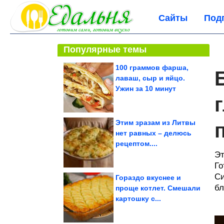
Сайты
Под
Популярные темы
100 граммов фарша,
лаваш, сыр и яйцо.
Ужин за 10 минут
Этим зразам из Литвы
нет равных – делюсь
рецептом....
Эт
Го
Си
Гораздо вкуснее и
бл
проще котлет. Смешали
картошку с...