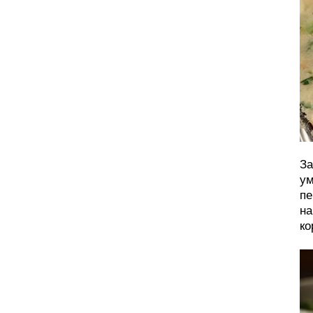
За
ум
пе
на
ко