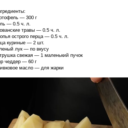
гредиенты:
ртофель — 300 г
ль — 0.5 ч. л.
ованские травы — 0.5 ч. л.
опья острого перца — 0.5 ч. л.
ца куриные — 2 шт.
леный лук — по вкусу
трушка свежая — 1 маленький пучок
р чеддер — 60 г
ивковое масло — для жарки