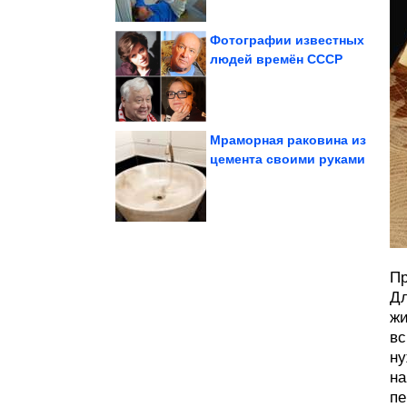
Фотографии известных
людей времён СССР
которых хочется...
шедевры, при виде
Архитектурные
Мраморная раковина из
цемента своими руками
века
ДНК людей каменного
На стенах пещер нашли
Пр
Дл
жи
вс
ну
на
пе