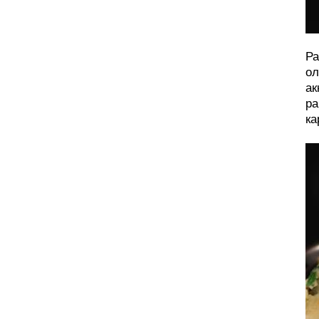
Ра
ол
ак
ра
ка