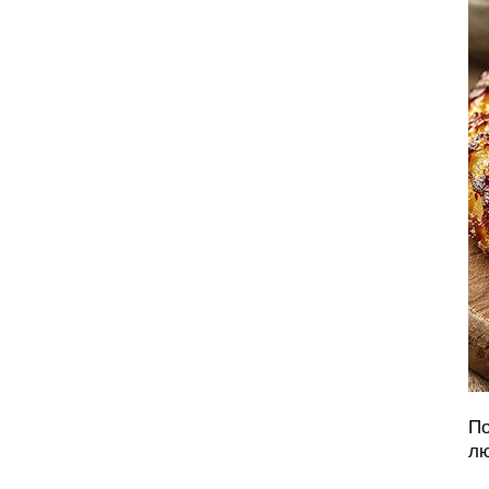
По
лю