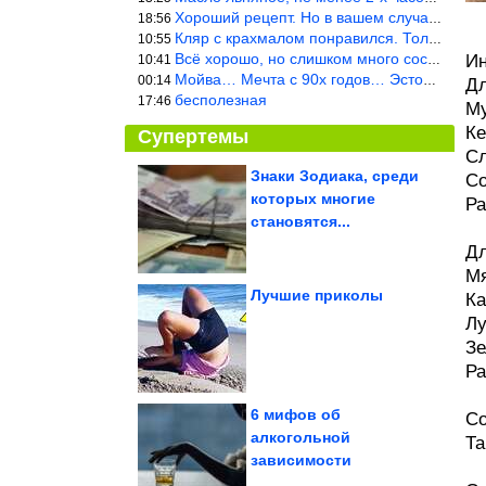
Хороший рецепт. Но в вашем случае шницель получится парено-варен
18:56
Кляр с крахмалом понравился. Только я бы в воду добавил бы молок
10:55
Всё хорошо, но слишком много составляющих.
Ин
10:41
Мойва… Мечта с 90х годов… Эстония
00:14
Дл
бесполезная
17:46
Му
Ке
Супертемы
Сл
Знаки Зодиака, среди
Со
которых многие
Ра
Приколы в стиле «Когда
...». Ржака дня!
становятся...
Дл
Мя
Лучшие приколы
Ка
Лу
На Урале арестовали
одного из
Зе
подозреваемых в
избиении...
Ра
6 мифов об
Со
алкогольной
Та
зависимости
Ученые нашли «горячие точки» мегаземлетрясений в...