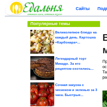
Сайты
Под
Популярные темы
Великолепное блюдо на
каждый день. Картошка
«Карбонара»...
Легендарный торт
Пр
Микадо. За его
ос
рецептом охотились...
Та
ра
Сочная закуска с
чесноком и зеленью за 3
часа. Быстрые...