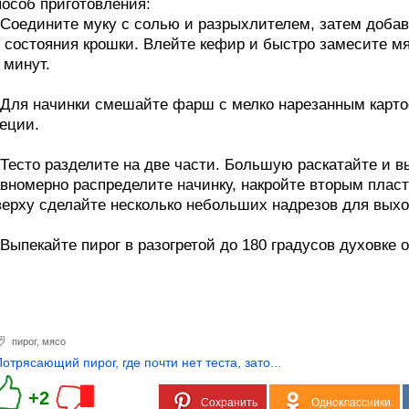
особ приготовления:
 Соедините муку с солью и разрыхлителем, затем добав
 состояния крошки. Влейте кефир и быстро замесите мяг
 минут.
 Для начинки смешайте фарш с мелко нарезанным карто
еции.
 Тесто разделите на две части. Большую раскатайте и 
вномерно распределите начинку, накройте вторым пласт
ерху сделайте несколько небольших надрезов для выхо
 Выпекайте пирог в разогретой до 180 градусов духовке 
пирог
,
мясо
Потрясающий пирог, где почти нет теста, зато...
+2
Сохранить
Одноклассники