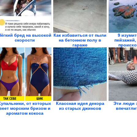
Лёгкий бред на высокой
Как избавиться от пыли
9 изуми
скорости
на бетонном полу в
пейзажей,
гараже
происхо
котор
Купальники, от которых
Классная идея декора
Эти люди з
веет морским бризом и
из старых джинсов
впечатли
ароматом кокоса