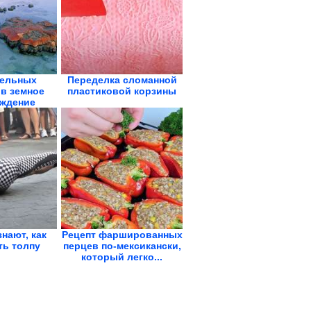
тельных
Переделка сломанной
 в земное
пластиковой корзины
ждение
ых...
нают, как
Рецепт фаршированных
ть толпу
перцев по-мексикански,
который легко...