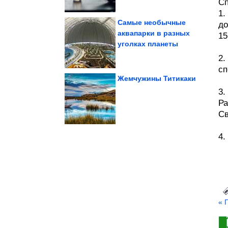
Сп
1.
Самые необычные
до
аквапарки в разных
15
уголках планеты
жизнь с котом...
доказательства, что
Неопровержимые
2.
сп
Жемчужины Титикаки
3.
стать...
Ра
взрослую клетку снова
Можно ли заставить
Св
4.
« 