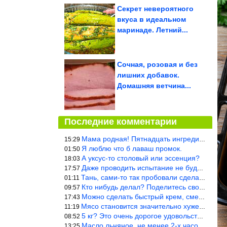
Секрет невероятного
вкуса в идеальном
маринаде. Летний...
Сочная, розовая и без
лишних добавок.
Домашняя ветчина...
Последние комментарии
Мама родная! Пятнадцать ингредиентов на пирожок!!!
15:29
Я люблю что б лаваш промок.
01:50
А уксус-то столовый или эссенция?
18:03
Даже проводить испытание не буду — в воду и потом быстро в раска
17:57
Тань, сами-то так пробовали сделать? Ерунда же получится. Нет, с
01:11
Кто нибудь делал? Поделитесь своими результатами!!!
09:57
Можно сделать быстрый крем, смешав 2 банки вареной сгущенки со с
17:43
Мясо становится значительно хуже, когда долго лежит в морозилке
11:19
5 кг? Это очень дорогое удовольствие, исходя из цен на эту ягоду
08:52
Масло льняное, не менее 2-х часов. Писать надо по делу и подробн
13:25