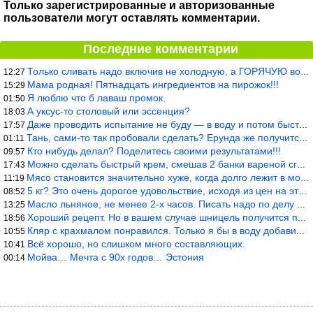
Только зарегистрированные и авторизованные
пользователи могут оставлять комментарии.
Последние комментарии
Только сливать надо включив не холодную, а ГОРЯЧУЮ воду. Трубы в
12:27
Мама родная! Пятнадцать ингредиентов на пирожок!!!
15:29
Я люблю что б лаваш промок.
01:50
А уксус-то столовый или эссенция?
18:03
Даже проводить испытание не буду — в воду и потом быстро в раска
17:57
Тань, сами-то так пробовали сделать? Ерунда же получится. Нет, с
01:11
Кто нибудь делал? Поделитесь своими результатами!!!
09:57
Можно сделать быстрый крем, смешав 2 банки вареной сгущенки со с
17:43
Мясо становится значительно хуже, когда долго лежит в морозилке
11:19
5 кг? Это очень дорогое удовольствие, исходя из цен на эту ягоду
08:52
Масло льняное, не менее 2-х часов. Писать надо по делу и подробн
13:25
Хороший рецепт. Но в вашем случае шницель получится парено-варен
18:56
Кляр с крахмалом понравился. Только я бы в воду добавил бы молок
10:55
Всё хорошо, но слишком много составляющих.
10:41
Мойва… Мечта с 90х годов… Эстония
00:14