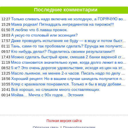
Последние комментарии
Только сливать надо включив не холодную, а ГОРЯЧУЮ воду. Трубы в
12:27
Мама родная! Пятнадцать ингредиентов на пирожок!!!
15:29
Я люблю что б лаваш промок.
01:50
А уксус-то столовый или эссенция?
18:03
Даже проводить испытание не буду — в воду и потом быстро в раска
17:57
Тань, сами-то так пробовали сделать? Ерунда же получится. Нет, с
01:11
Кто нибудь делал? Поделитесь своими результатами!!!
09:57
Можно сделать быстрый крем, смешав 2 банки вареной сгущенки со с
17:43
Мясо становится значительно хуже, когда долго лежит в морозилке
11:19
5 кг? Это очень дорогое удовольствие, исходя из цен на эту ягоду
08:52
Масло льняное, не менее 2-х часов. Писать надо по делу и подробн
13:25
Хороший рецепт. Но в вашем случае шницель получится парено-варен
18:56
Кляр с крахмалом понравился. Только я бы в воду добавил бы молок
10:55
Всё хорошо, но слишком много составляющих.
10:41
Мойва… Мечта с 90х годов… Эстония
00:14
Полная версия сайта
Обратная связь
|
Правообладателям