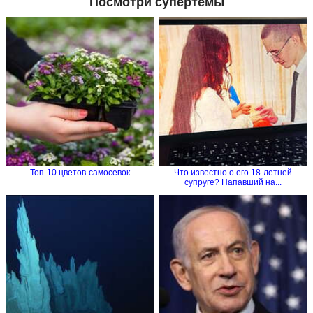
Посмотри супертемы
Топ-10 цветов-самосевок
Что известно о его 18-летней
супруге? Напавший на...