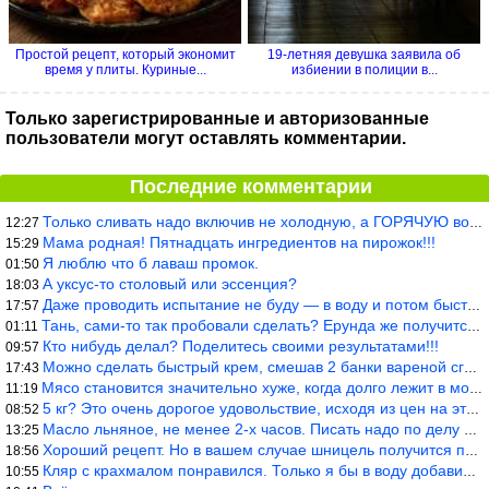
Простой рецепт, который экономит
19-летняя девушка заявила об
время у плиты. Куриные...
избиении в полиции в...
Только зарегистрированные и авторизованные
пользователи могут оставлять комментарии.
Последние комментарии
Только сливать надо включив не холодную, а ГОРЯЧУЮ воду. Трубы в
12:27
Мама родная! Пятнадцать ингредиентов на пирожок!!!
15:29
Я люблю что б лаваш промок.
01:50
А уксус-то столовый или эссенция?
18:03
Даже проводить испытание не буду — в воду и потом быстро в раска
17:57
Тань, сами-то так пробовали сделать? Ерунда же получится. Нет, с
01:11
Кто нибудь делал? Поделитесь своими результатами!!!
09:57
Можно сделать быстрый крем, смешав 2 банки вареной сгущенки со с
17:43
Мясо становится значительно хуже, когда долго лежит в морозилке
11:19
5 кг? Это очень дорогое удовольствие, исходя из цен на эту ягоду
08:52
Масло льняное, не менее 2-х часов. Писать надо по делу и подробн
13:25
Хороший рецепт. Но в вашем случае шницель получится парено-варен
18:56
Кляр с крахмалом понравился. Только я бы в воду добавил бы молок
10:55