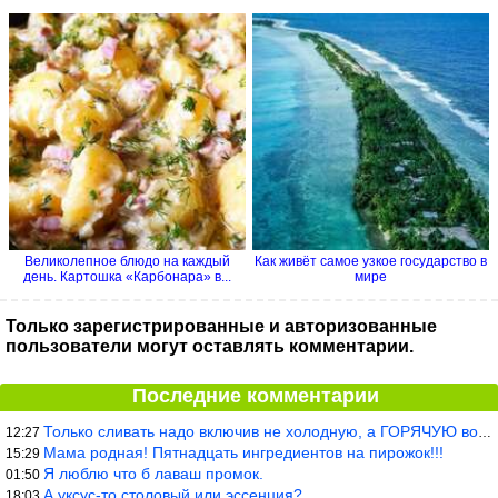
Великолепное блюдо на каждый
Как живёт самое узкое государство в
день. Картошка «Карбонара» в...
мире
Только зарегистрированные и авторизованные
пользователи могут оставлять комментарии.
Последние комментарии
Только сливать надо включив не холодную, а ГОРЯЧУЮ воду. Трубы в
12:27
Мама родная! Пятнадцать ингредиентов на пирожок!!!
15:29
Я люблю что б лаваш промок.
01:50
А уксус-то столовый или эссенция?
18:03