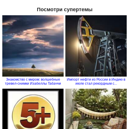
Посмотри супертемы
Знакомство с миром: волшебные
Импорт нефти из России в Индию в
тревел-снимки Изабеллы Табаччи
июле стал рекордным с...