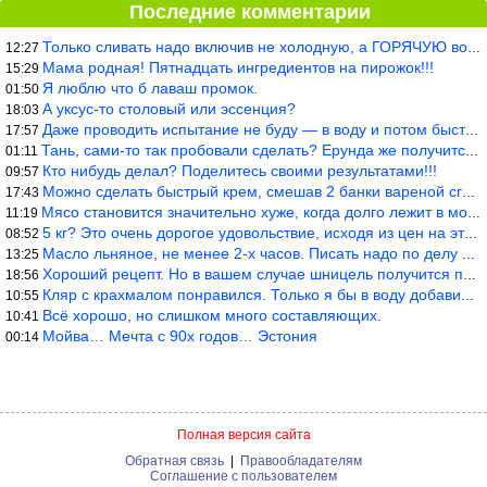
Последние комментарии
Только сливать надо включив не холодную, а ГОРЯЧУЮ воду. Трубы в
12:27
Мама родная! Пятнадцать ингредиентов на пирожок!!!
15:29
Я люблю что б лаваш промок.
01:50
А уксус-то столовый или эссенция?
18:03
Даже проводить испытание не буду — в воду и потом быстро в раска
17:57
Тань, сами-то так пробовали сделать? Ерунда же получится. Нет, с
01:11
Кто нибудь делал? Поделитесь своими результатами!!!
09:57
Можно сделать быстрый крем, смешав 2 банки вареной сгущенки со с
17:43
Мясо становится значительно хуже, когда долго лежит в морозилке
11:19
5 кг? Это очень дорогое удовольствие, исходя из цен на эту ягоду
08:52
Масло льняное, не менее 2-х часов. Писать надо по делу и подробн
13:25
Хороший рецепт. Но в вашем случае шницель получится парено-варен
18:56
Кляр с крахмалом понравился. Только я бы в воду добавил бы молок
10:55
Всё хорошо, но слишком много составляющих.
10:41
Мойва… Мечта с 90х годов… Эстония
00:14
Полная версия сайта
Обратная связь
|
Правообладателям
Соглашение с пользователем