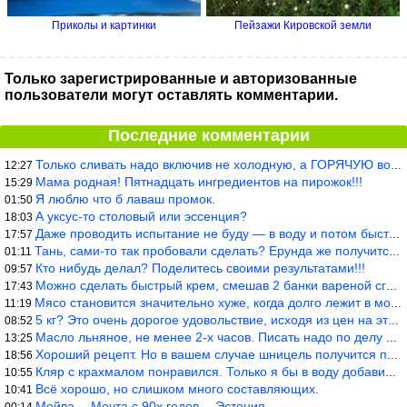
Приколы и картинки
Пейзажи Кировской земли
Только зарегистрированные и авторизованные
пользователи могут оставлять комментарии.
Последние комментарии
Только сливать надо включив не холодную, а ГОРЯЧУЮ воду. Трубы в
12:27
Мама родная! Пятнадцать ингредиентов на пирожок!!!
15:29
Я люблю что б лаваш промок.
01:50
А уксус-то столовый или эссенция?
18:03
Даже проводить испытание не буду — в воду и потом быстро в раска
17:57
Тань, сами-то так пробовали сделать? Ерунда же получится. Нет, с
01:11
Кто нибудь делал? Поделитесь своими результатами!!!
09:57
Можно сделать быстрый крем, смешав 2 банки вареной сгущенки со с
17:43
Мясо становится значительно хуже, когда долго лежит в морозилке
11:19
5 кг? Это очень дорогое удовольствие, исходя из цен на эту ягоду
08:52
Масло льняное, не менее 2-х часов. Писать надо по делу и подробн
13:25
Хороший рецепт. Но в вашем случае шницель получится парено-варен
18:56
Кляр с крахмалом понравился. Только я бы в воду добавил бы молок
10:55
Всё хорошо, но слишком много составляющих.
10:41
Мойва… Мечта с 90х годов… Эстония
00:14