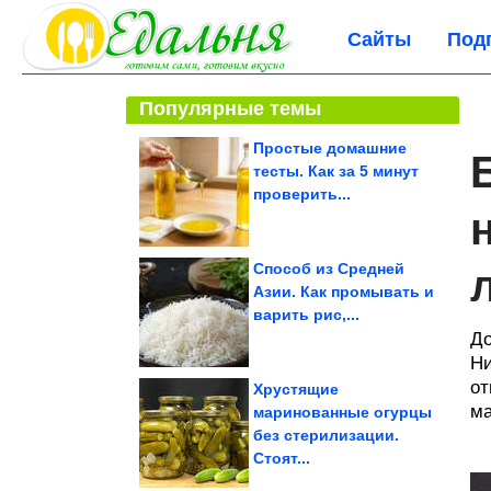
Сайты
Под
Популярные темы
Простые домашние
тесты. Как за 5 минут
проверить...
Способ из Средней
Азии. Как промывать и
варить рис,...
До
Ни
от
Хрустящие
ма
маринованные огурцы
без стерилизации.
Стоят...