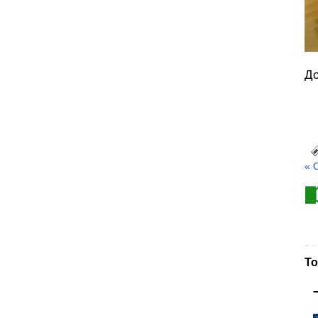
До
« 
То