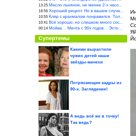
Масло льняное, не менее 2-х часов. Писать надо по делу и подробн
13:25
Хороший рецепт. Но в вашем случае шницель получится парено-варен
18:56
Ин
Кляр с крахмалом понравился. Только я бы в воду добавил бы молок
10:55
Мо
Всё хорошо, но слишком много составляющих.
10:41
Со
Мойва… Мечта с 90х годов… Эстония
00:14
Яй
Супертемы
Йо
Какими вырастили
чужих детей наши
Как просчитался
офицер Абвера
звёзды-мачехи
Потрясающие кадры из
90-х. Заглядение!
Актрисы-красавицы,
которые опустились на
самое дно, не...
А ведь всё же в точку!
Так ведь?