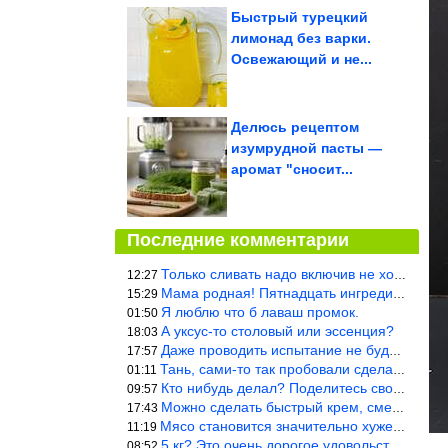
Быстрый турецкий
лимонад без варки.
Освежающий и не...
Делюсь рецептом
изумрудной пасты —
аромат "сносит...
Последние комментарии
Только сливать надо включив не холодную, а ГОРЯЧУЮ воду. Трубы в
12:27
Мама родная! Пятнадцать ингредиентов на пирожок!!!
15:29
Я люблю что б лаваш промок.
01:50
А уксус-то столовый или эссенция?
18:03
Даже проводить испытание не буду — в воду и потом быстро в раска
17:57
Тань, сами-то так пробовали сделать? Ерунда же получится. Нет, с
01:11
Кто нибудь делал? Поделитесь своими результатами!!!
09:57
Можно сделать быстрый крем, смешав 2 банки вареной сгущенки со с
17:43
Мясо становится значительно хуже, когда долго лежит в морозилке
11:19
5 кг? Это очень дорогое удовольствие, исходя из цен на эту ягоду
08:52