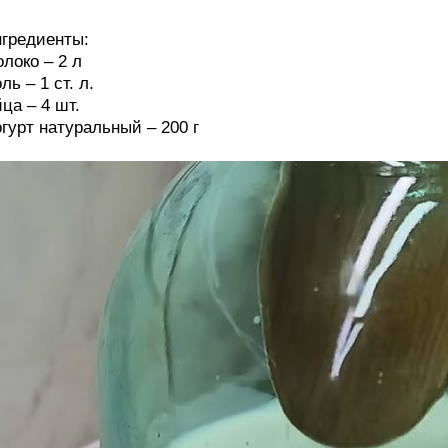
гредиенты:
локо – 2 л
ль – 1 ст. л.
ца – 4 шт.
гурт натуральный – 200 г