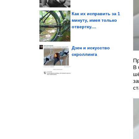
Как их исправить за 1
минуту, имея только
отвертку....
научились есть...
высокогорье мыши
Ради выживания на
Дзен и искусство
скроллинга
Пр
настроения
Сборник для
В 
шё
за
ст