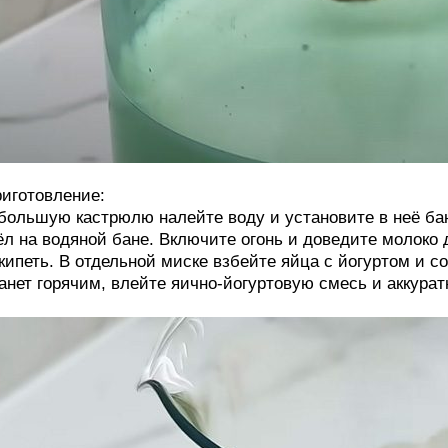
иготовление:
большую кастрюлю налейте воду и установите в неё бан
л на водяной бане. Включите огонь и доведите молоко 
кипеть. В отдельной миске взбейте яйца с йогуртом и с
анет горячим, влейте яично-йогуртовую смесь и аккура