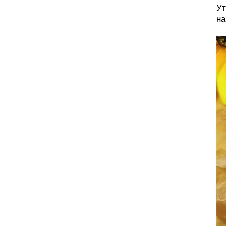
Ут
на