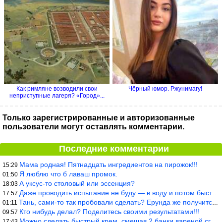
Как римляне возводили свои
Чёрный юмор. Ржунимагу!
неприступные лагеря? «Город»...
Только зарегистрированные и авторизованные
пользователи могут оставлять комментарии.
Последние комментарии
Мама родная! Пятнадцать ингредиентов на пирожок!!!
15:29
Я люблю что б лаваш промок.
01:50
А уксус-то столовый или эссенция?
18:03
Даже проводить испытание не буду — в воду и потом быстро в раска
17:57
Тань, сами-то так пробовали сделать? Ерунда же получится. Нет, с
01:11
Кто нибудь делал? Поделитесь своими результатами!!!
09:57
Можно сделать быстрый крем, смешав 2 банки вареной сгущенки со с
17:43