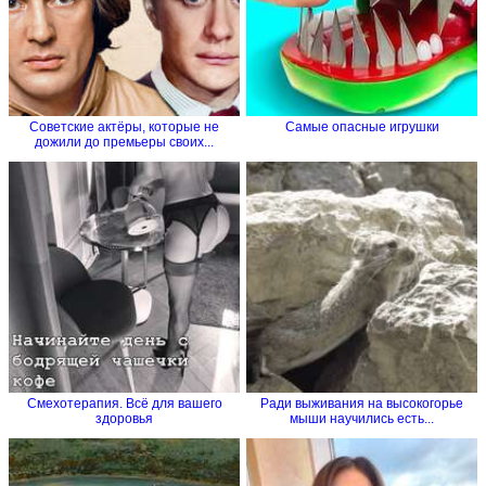
Советские актёры, которые не
Самые опасные игрушки
дожили до премьеры своих...
Смехотерапия. Всё для вашего
Ради выживания на высокогорье
здоровья
мыши научились есть...