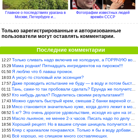
Главное о последствиях урагана в
Фотографии известных людей
Москве, Петербурге и...
времён СССР
Только зарегистрированные и авторизованные
пользователи могут оставлять комментарии.
Последние комментарии
Только сливать надо включив не холодную, а ГОРЯЧУЮ воду. Трубы в
12:27
Мама родная! Пятнадцать ингредиентов на пирожок!!!
15:29
Я люблю что б лаваш промок.
01:50
А уксус-то столовый или эссенция?
18:03
Даже проводить испытание не буду — в воду и потом быстро в раска
17:57
Тань, сами-то так пробовали сделать? Ерунда же получится. Нет, с
01:11
Кто нибудь делал? Поделитесь своими результатами!!!
09:57
Можно сделать быстрый крем, смешав 2 банки вареной сгущенки со с
17:43
Мясо становится значительно хуже, когда долго лежит в морозилке
11:19
5 кг? Это очень дорогое удовольствие, исходя из цен на эту ягоду
08:52
Масло льняное, не менее 2-х часов. Писать надо по делу и подробн
13:25
Хороший рецепт. Но в вашем случае шницель получится парено-варен
18:56
Кляр с крахмалом понравился. Только я бы в воду добавил бы молок
10:55
Всё хорошо, но слишком много составляющих.
10:41