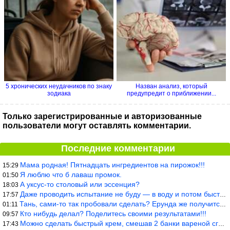
5 хронических неудачников по знаку
Назван анализ, который
зодиака
предупредит о приближении...
Только зарегистрированные и авторизованные
пользователи могут оставлять комментарии.
Последние комментарии
Мама родная! Пятнадцать ингредиентов на пирожок!!!
15:29
Я люблю что б лаваш промок.
01:50
А уксус-то столовый или эссенция?
18:03
Даже проводить испытание не буду — в воду и потом быстро в раска
17:57
Тань, сами-то так пробовали сделать? Ерунда же получится. Нет, с
01:11
Кто нибудь делал? Поделитесь своими результатами!!!
09:57
Можно сделать быстрый крем, смешав 2 банки вареной сгущенки со с
17:43