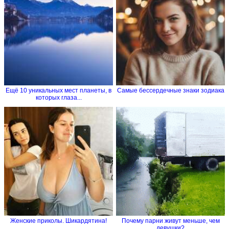
Ещё 10 уникальных мест планеты, в
Самые бессердечные знаки зодиака
которых глаза...
Женские приколы. Шикардятина!
Почему парни живут меньше, чем
девушки?