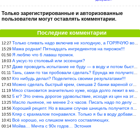
Только зарегистрированные и авторизованные
пользователи могут оставлять комментарии.
Последние комментарии
Только сливать надо включив не холодную, а ГОРЯЧУЮ воду. Трубы в
12:27
Мама родная! Пятнадцать ингредиентов на пирожок!!!
15:29
Я люблю что б лаваш промок.
01:50
А уксус-то столовый или эссенция?
18:03
Даже проводить испытание не буду — в воду и потом быстро в раска
17:57
Тань, сами-то так пробовали сделать? Ерунда же получится. Нет, с
01:11
Кто нибудь делал? Поделитесь своими результатами!!!
09:57
Можно сделать быстрый крем, смешав 2 банки вареной сгущенки со с
17:43
Мясо становится значительно хуже, когда долго лежит в морозилке
11:19
5 кг? Это очень дорогое удовольствие, исходя из цен на эту ягоду
08:52
Масло льняное, не менее 2-х часов. Писать надо по делу и подробн
13:25
Хороший рецепт. Но в вашем случае шницель получится парено-варен
18:56
Кляр с крахмалом понравился. Только я бы в воду добавил бы молок
10:55
Всё хорошо, но слишком много составляющих.
10:41
Мойва… Мечта с 90х годов… Эстония
00:14