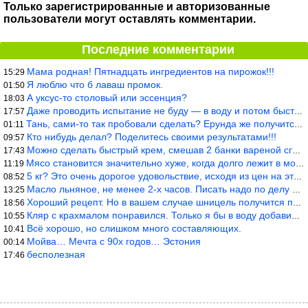
Только зарегистрированные и авторизованные
пользователи могут оставлять комментарии.
Последние комментарии
Мама родная! Пятнадцать ингредиентов на пирожок!!!
15:29
Я люблю что б лаваш промок.
01:50
А уксус-то столовый или эссенция?
18:03
Даже проводить испытание не буду — в воду и потом быстро в раска
17:57
Тань, сами-то так пробовали сделать? Ерунда же получится. Нет, с
01:11
Кто нибудь делал? Поделитесь своими результатами!!!
09:57
Можно сделать быстрый крем, смешав 2 банки вареной сгущенки со с
17:43
Мясо становится значительно хуже, когда долго лежит в морозилке
11:19
5 кг? Это очень дорогое удовольствие, исходя из цен на эту ягоду
08:52
Масло льняное, не менее 2-х часов. Писать надо по делу и подробн
13:25
Хороший рецепт. Но в вашем случае шницель получится парено-варен
18:56
Кляр с крахмалом понравился. Только я бы в воду добавил бы молок
10:55
Всё хорошо, но слишком много составляющих.
10:41
Мойва… Мечта с 90х годов… Эстония
00:14
бесполезная
17:46