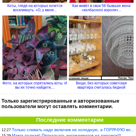
Коты, глядя на которых хочется
Как живёт в свои 56 бывшая жена
воскликнуть: «О, у меня...
«колбасного короля»...
Фото, на которых спрятались коты. И
Вещи, без которых советская
вы их точно найдете,...
квартира считалась бедной
Только зарегистрированные и авторизованные
пользователи могут оставлять комментарии.
Последние комментарии
Только сливать надо включив не холодную, а ГОРЯЧУЮ воду. Трубы в
12:27
Мама родная! Пятнадцать ингредиентов на пирожок!!!
15:29