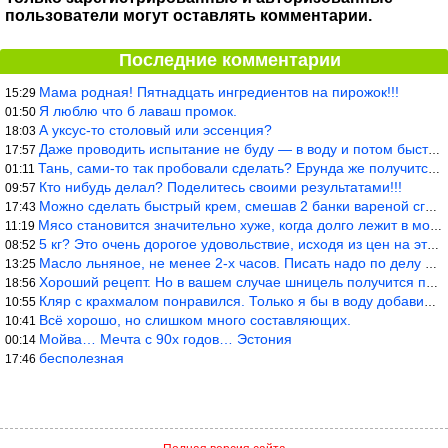
пользователи могут оставлять комментарии.
Последние комментарии
Мама родная! Пятнадцать ингредиентов на пирожок!!!
15:29
Я люблю что б лаваш промок.
01:50
А уксус-то столовый или эссенция?
18:03
Даже проводить испытание не буду — в воду и потом быстро в раска
17:57
Тань, сами-то так пробовали сделать? Ерунда же получится. Нет, с
01:11
Кто нибудь делал? Поделитесь своими результатами!!!
09:57
Можно сделать быстрый крем, смешав 2 банки вареной сгущенки со с
17:43
Мясо становится значительно хуже, когда долго лежит в морозилке
11:19
5 кг? Это очень дорогое удовольствие, исходя из цен на эту ягоду
08:52
Масло льняное, не менее 2-х часов. Писать надо по делу и подробн
13:25
Хороший рецепт. Но в вашем случае шницель получится парено-варен
18:56
Кляр с крахмалом понравился. Только я бы в воду добавил бы молок
10:55
Всё хорошо, но слишком много составляющих.
10:41
Мойва… Мечта с 90х годов… Эстония
00:14
бесполезная
17:46