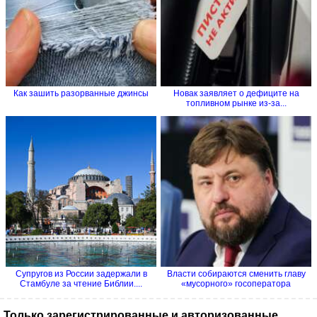
Как зашить разорванные джинсы
Новак заявляет о дефиците на
топливном рынке из-за...
Супругов из России задержали в
Власти собираются cменить главу
Стамбуле за чтение Библии....
«мусорного» госоператора
Только зарегистрированные и авторизованные