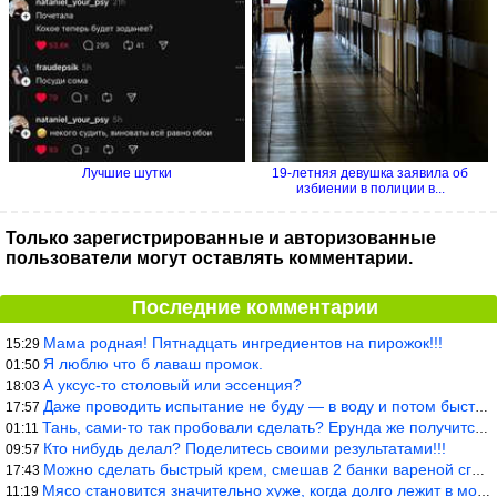
Лучшие шутки
19-летняя девушка заявила об
избиении в полиции в...
Только зарегистрированные и авторизованные
пользователи могут оставлять комментарии.
Последние комментарии
Мама родная! Пятнадцать ингредиентов на пирожок!!!
15:29
Я люблю что б лаваш промок.
01:50
А уксус-то столовый или эссенция?
18:03
Даже проводить испытание не буду — в воду и потом быстро в раска
17:57
Тань, сами-то так пробовали сделать? Ерунда же получится. Нет, с
01:11
Кто нибудь делал? Поделитесь своими результатами!!!
09:57
Можно сделать быстрый крем, смешав 2 банки вареной сгущенки со с
17:43
Мясо становится значительно хуже, когда долго лежит в морозилке
11:19