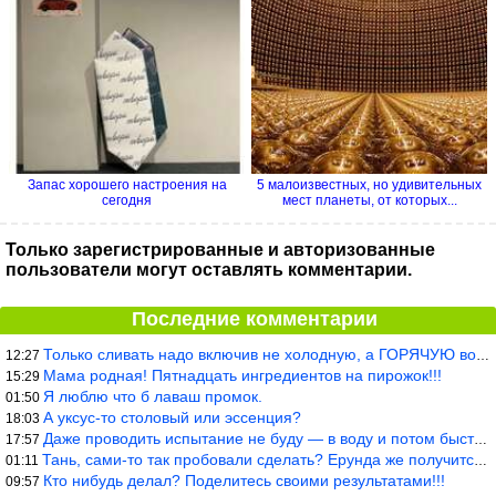
Запас хорошего настроения на
5 малоизвестных, но удивительных
сегодня
мест планеты, от которых...
Только зарегистрированные и авторизованные
пользователи могут оставлять комментарии.
Последние комментарии
Только сливать надо включив не холодную, а ГОРЯЧУЮ воду. Трубы в
12:27
Мама родная! Пятнадцать ингредиентов на пирожок!!!
15:29
Я люблю что б лаваш промок.
01:50
А уксус-то столовый или эссенция?
18:03
Даже проводить испытание не буду — в воду и потом быстро в раска
17:57
Тань, сами-то так пробовали сделать? Ерунда же получится. Нет, с
01:11
Кто нибудь делал? Поделитесь своими результатами!!!
09:57