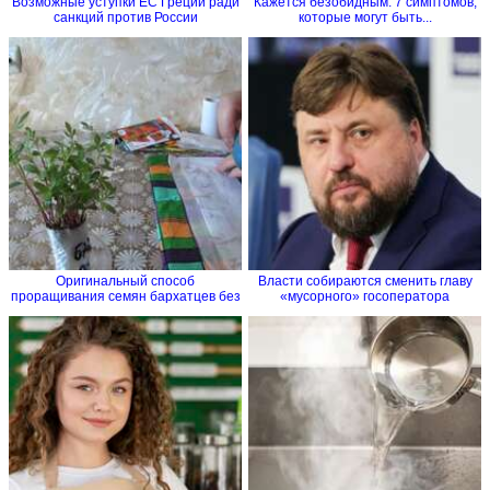
Возможные уступки ЕС Греции ради
Кажется безобидным. 7 симптомов,
санкций против России
которые могут быть...
Оригинальный способ
Власти собираются cменить главу
проращивания семян бархатцев без
«мусорного» госоператора
земли