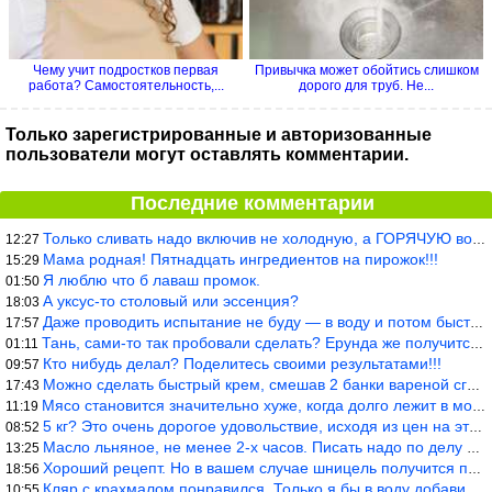
Чему учит подростков первая
Привычка может обойтись слишком
работа? Самостоятельность,...
дорого для труб. Не...
Только зарегистрированные и авторизованные
пользователи могут оставлять комментарии.
Последние комментарии
Только сливать надо включив не холодную, а ГОРЯЧУЮ воду. Трубы в
12:27
Мама родная! Пятнадцать ингредиентов на пирожок!!!
15:29
Я люблю что б лаваш промок.
01:50
А уксус-то столовый или эссенция?
18:03
Даже проводить испытание не буду — в воду и потом быстро в раска
17:57
Тань, сами-то так пробовали сделать? Ерунда же получится. Нет, с
01:11
Кто нибудь делал? Поделитесь своими результатами!!!
09:57
Можно сделать быстрый крем, смешав 2 банки вареной сгущенки со с
17:43
Мясо становится значительно хуже, когда долго лежит в морозилке
11:19
5 кг? Это очень дорогое удовольствие, исходя из цен на эту ягоду
08:52
Масло льняное, не менее 2-х часов. Писать надо по делу и подробн
13:25
Хороший рецепт. Но в вашем случае шницель получится парено-варен
18:56
Кляр с крахмалом понравился. Только я бы в воду добавил бы молок
10:55