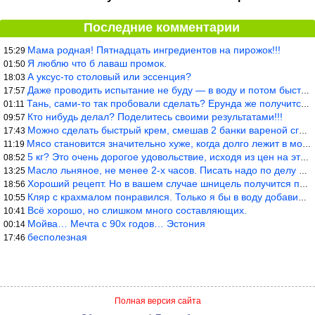
Последние комментарии
Мама родная! Пятнадцать ингредиентов на пирожок!!!
15:29
Я люблю что б лаваш промок.
01:50
А уксус-то столовый или эссенция?
18:03
Даже проводить испытание не буду — в воду и потом быстро в раска
17:57
Тань, сами-то так пробовали сделать? Ерунда же получится. Нет, с
01:11
Кто нибудь делал? Поделитесь своими результатами!!!
09:57
Можно сделать быстрый крем, смешав 2 банки вареной сгущенки со с
17:43
Мясо становится значительно хуже, когда долго лежит в морозилке
11:19
5 кг? Это очень дорогое удовольствие, исходя из цен на эту ягоду
08:52
Масло льняное, не менее 2-х часов. Писать надо по делу и подробн
13:25
Хороший рецепт. Но в вашем случае шницель получится парено-варен
18:56
Кляр с крахмалом понравился. Только я бы в воду добавил бы молок
10:55
Всё хорошо, но слишком много составляющих.
10:41
Мойва… Мечта с 90х годов… Эстония
00:14
бесполезная
17:46
Полная версия сайта