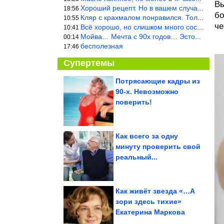
Вы
Хороший рецепт. Но в вашем случае шницель получится парено-варен
18:56
бо
Кляр с крахмалом понравился. Только я бы в воду добавил бы молок
10:55
че
Всё хорошо, но слишком много составляющих.
10:41
Мойва… Мечта с 90х годов… Эстония
00:14
бесполезная
17:46
Супертемы
Потрясающие кадры из
90-х. Невозможно
Почему КГБ боялся
последнего вора в
поверить!
законе Васю
Бриллианта
Как всего за одну
минуту проверить свой
14 бесподобных фото
реальный...
из сказочного Вьетнама
Как живёт звезда «…А
зори здесь тихие»
Екатерина Маркова