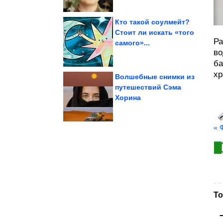
Кто такой соулмейт?
Стоит ли искать «того
Ра
самого»...
посмеяться. Я балдею!
Картинки, чтобы
во
ба
хр
Волшебные снимки из
путешествий Сэма
Хорина
Кремле об...
Путина на совещании в
Главные заявления
« 
То