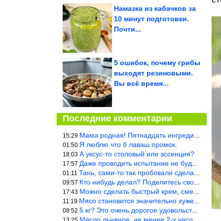
Намазка из кабачков за
10 минут подготовки.
Почти...
5 ошибок, почему грибы
выходят резиновыми.
Вы всё время...
Последние комментарии
Мама родная! Пятнадцать ингредиентов на пирожок!!!
15:29
Я люблю что б лаваш промок.
01:50
А уксус-то столовый или эссенция?
18:03
Даже проводить испытание не буду — в воду и потом быстро в раска
17:57
Тань, сами-то так пробовали сделать? Ерунда же получится. Нет, с
01:11
Кто нибудь делал? Поделитесь своими результатами!!!
09:57
Можно сделать быстрый крем, смешав 2 банки вареной сгущенки со с
17:43
Мясо становится значительно хуже, когда долго лежит в морозилке
11:19
5 кг? Это очень дорогое удовольствие, исходя из цен на эту ягоду
08:52
Масло льняное, не менее 2-х часов. Писать надо по делу и подробн
13:25