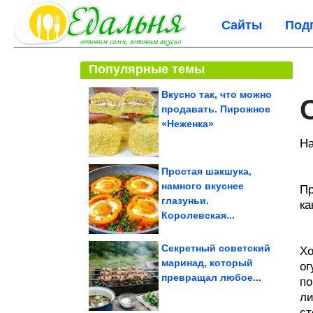
Сайты
Под
Популярные темы
Вкусно так, что можно
продавать. Пирожное
«Неженка»
На
Простая шакшука,
намного вкуснее
Пр
глазуньи.
ка
Королевская...
Секретный советский
Хо
маринад, который
ог
превращал любое...
по
ли
ст