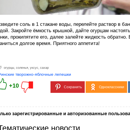
зведите соль в 1 стакане воды, перелейте раствор в ба
дой. Закройте ёмкость крышкой, дайте огурцам настоять
нки, прокипятите его, далее залейте жидкость обратно.
аниться долгое время. Приятного аппетита!
огурцы
,
соленья
,
уксус
,
сахар
Финские творожно-яблочные лепешки
+10
Сохранить
Одноклассники
лько зарегистрированные и авторизованные пользова
Тематические новости